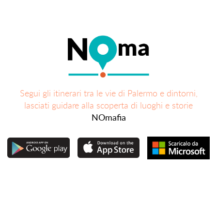
Segui gli itinerari tra le vie di Palermo e dintorni,
lasciati guidare alla scoperta di luoghi e storie
NOmafia