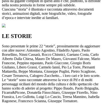
passi da gigante compiuti in questi anni e che, piuttosto, si diffonde
nella nostra penisola in forme sempre più subdole.
Ciascuna “storia” è illustrata e raccontata attraverso documenti
storici, animazioni digitali, note biografiche, video, fotografie
d’epoca e interviste inedite ai familiari.
LE STORIE
Sono presentate le prime 22 “storie”, prossimamente da aggiornare
con altre nuove: Antonino Agostino, Filadelfo Aparo, Paolo
Borsellino, Ninni Cassarà, Rocco Chinnici, Gaetano Costa, Carlo
Alberto Dalla Chiesa, Mauro De Mauro, Giovanni Falcone, Mario
Francese, Peppino mpastato, Paolo Giaccone, Giorgio Boris
Giuliano, Libero Grassi, Carmelo Iannì, Pio La Torre, Piersanti
Mattarella, Beppe Montana, Giuseppe Puglisi, Pietro Scaglione,
Cesare Terranova, Calogero Zucchetto... i loro cari e le loro scorte.
Le “storie” sono raccontate attraverso la voce di Pif e di molti
personaggi siciliani del mondo della cultura e dello spettacolo che
hanno scelto di aderire al progetto: Pippo Baudo, Paolo Briguglia,
Ficarra&Picone, Donatella Finocchiaro, Giuseppe Fiorello, Nino
Frassica, Leo Gullotta, Luigi Lo Cascio, Teresa Mannino, Isabella
Ragonese, Francesco Scianna, Giuseppe Tornatore.