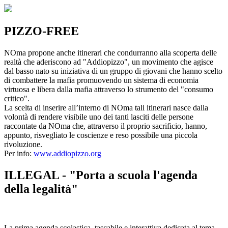
PIZZO-FREE
NOma propone anche itinerari che condurranno alla scoperta delle
realtà che aderiscono ad "Addiopizzo", un movimento che agisce
dal basso nato su iniziativa di un gruppo di giovani che hanno scelto
di combattere la mafia promuovendo un sistema di economia
virtuosa e libera dalla mafia attraverso lo strumento del "consumo
critico".
La scelta di inserire all’interno di NOma tali itinerari nasce dalla
volontà di rendere visibile uno dei tanti lasciti delle persone
raccontate da NOma che, attraverso il proprio sacrificio, hanno,
appunto, risvegliato le coscienze e reso possibile una piccola
rivoluzione.
Per info:
www.addiopizzo.org
ILLEGAL - "Porta a scuola l'agenda
della legalità"
La prima agenda scolastica, tascabile e interattiva dedicata al tema