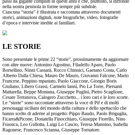
passi da gigante compiuti in questi anni e che, piuttosto, si diffonde
nella nostra penisola in forme sempre più subdole.
Ciascuna “storia” è illustrata e raccontata attraverso documenti
storici, animazioni digitali, note biografiche, video, fotografie
d’epoca e interviste inedite ai familiari.
LE STORIE
Sono presentate le prime 22 “storie”, prossimamente da aggiornare
con altre nuove: Antonino Agostino, Filadelfo Aparo, Paolo
Borsellino, Ninni Cassarà, Rocco Chinnici, Gaetano Costa, Carlo
Alberto Dalla Chiesa, Mauro De Mauro, Giovanni Falcone, Mario
Francese, Peppino mpastato, Paolo Giaccone, Giorgio Boris
Giuliano, Libero Grassi, Carmelo Iannì, Pio La Torre, Piersanti
Mattarella, Beppe Montana, Giuseppe Puglisi, Pietro Scaglione,
Cesare Terranova, Calogero Zucchetto... i loro cari e le loro scorte.
Le “storie” sono raccontate attraverso la voce di Pif e di molti
personaggi siciliani del mondo della cultura e dello spettacolo che
hanno scelto di aderire al progetto: Pippo Baudo, Paolo Briguglia,
Ficarra&Picone, Donatella Finocchiaro, Giuseppe Fiorello, Nino
Frassica, Leo Gullotta, Luigi Lo Cascio, Teresa Mannino, Isabella
Ragonese, Francesco Scianna, Giuseppe Tornatore.