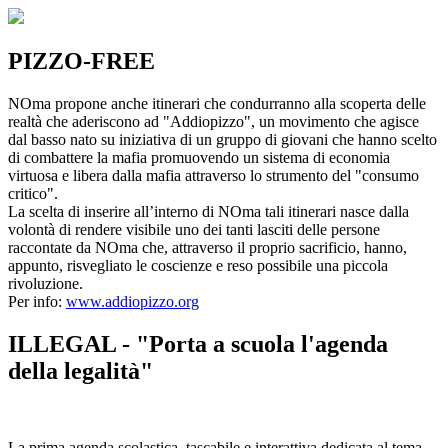
PIZZO-FREE
NOma propone anche itinerari che condurranno alla scoperta delle
realtà che aderiscono ad "Addiopizzo", un movimento che agisce
dal basso nato su iniziativa di un gruppo di giovani che hanno scelto
di combattere la mafia promuovendo un sistema di economia
virtuosa e libera dalla mafia attraverso lo strumento del "consumo
critico".
La scelta di inserire all’interno di NOma tali itinerari nasce dalla
volontà di rendere visibile uno dei tanti lasciti delle persone
raccontate da NOma che, attraverso il proprio sacrificio, hanno,
appunto, risvegliato le coscienze e reso possibile una piccola
rivoluzione.
Per info:
www.addiopizzo.org
ILLEGAL - "Porta a scuola l'agenda
della legalità"
La prima agenda scolastica, tascabile e interattiva dedicata al tema