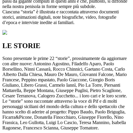
passi da gigante compiuti in questi anni e che, piuttosto, si diffonde
nella nostra penisola in forme sempre più subdole.
Ciascuna “storia” è illustrata e raccontata attraverso documenti
storici, animazioni digitali, note biografiche, video, fotografie
d’epoca e interviste inedite ai familiari.
LE STORIE
Sono presentate le prime 22 “storie”, prossimamente da aggiornare
con altre nuove: Antonino Agostino, Filadelfo Aparo, Paolo
Borsellino, Ninni Cassarà, Rocco Chinnici, Gaetano Costa, Carlo
Alberto Dalla Chiesa, Mauro De Mauro, Giovanni Falcone, Mario
Francese, Peppino mpastato, Paolo Giaccone, Giorgio Boris
Giuliano, Libero Grassi, Carmelo Iannì, Pio La Torre, Piersanti
Mattarella, Beppe Montana, Giuseppe Puglisi, Pietro Scaglione,
Cesare Terranova, Calogero Zucchetto... i loro cari e le loro scorte.
Le “storie” sono raccontate attraverso la voce di Pif e di molti
personaggi siciliani del mondo della cultura e dello spettacolo che
hanno scelto di aderire al progetto: Pippo Baudo, Paolo Briguglia,
Ficarra&Picone, Donatella Finocchiaro, Giuseppe Fiorello, Nino
Frassica, Leo Gullotta, Luigi Lo Cascio, Teresa Mannino, Isabella
Ragonese, Francesco Scianna, Giuseppe Tornatore.