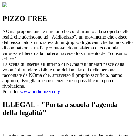
PIZZO-FREE
NOma propone anche itinerari che condurranno alla scoperta delle
realtà che aderiscono ad "Addiopizzo", un movimento che agisce
dal basso nato su iniziativa di un gruppo di giovani che hanno scelto
di combattere la mafia promuovendo un sistema di economia
virtuosa e libera dalla mafia attraverso lo strumento del "consumo
critico".
La scelta di inserire all’interno di NOma tali itinerari nasce dalla
volontà di rendere visibile uno dei tanti lasciti delle persone
raccontate da NOma che, attraverso il proprio sacrificio, hanno,
appunto, risvegliato le coscienze e reso possibile una piccola
rivoluzione.
Per info:
www.addiopizzo.org
ILLEGAL - "Porta a scuola l'agenda
della legalità"
La prima agenda scolastica, tascabile e interattiva dedicata al tema