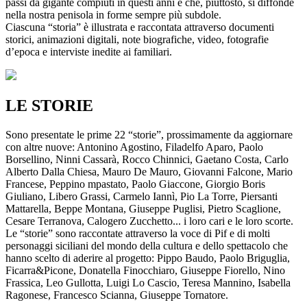
passi da gigante compiuti in questi anni e che, piuttosto, si diffonde
nella nostra penisola in forme sempre più subdole.
Ciascuna “storia” è illustrata e raccontata attraverso documenti
storici, animazioni digitali, note biografiche, video, fotografie
d’epoca e interviste inedite ai familiari.
LE STORIE
Sono presentate le prime 22 “storie”, prossimamente da aggiornare
con altre nuove: Antonino Agostino, Filadelfo Aparo, Paolo
Borsellino, Ninni Cassarà, Rocco Chinnici, Gaetano Costa, Carlo
Alberto Dalla Chiesa, Mauro De Mauro, Giovanni Falcone, Mario
Francese, Peppino mpastato, Paolo Giaccone, Giorgio Boris
Giuliano, Libero Grassi, Carmelo Iannì, Pio La Torre, Piersanti
Mattarella, Beppe Montana, Giuseppe Puglisi, Pietro Scaglione,
Cesare Terranova, Calogero Zucchetto... i loro cari e le loro scorte.
Le “storie” sono raccontate attraverso la voce di Pif e di molti
personaggi siciliani del mondo della cultura e dello spettacolo che
hanno scelto di aderire al progetto: Pippo Baudo, Paolo Briguglia,
Ficarra&Picone, Donatella Finocchiaro, Giuseppe Fiorello, Nino
Frassica, Leo Gullotta, Luigi Lo Cascio, Teresa Mannino, Isabella
Ragonese, Francesco Scianna, Giuseppe Tornatore.