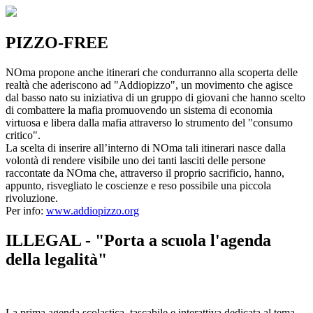
PIZZO-FREE
NOma propone anche itinerari che condurranno alla scoperta delle
realtà che aderiscono ad "Addiopizzo", un movimento che agisce
dal basso nato su iniziativa di un gruppo di giovani che hanno scelto
di combattere la mafia promuovendo un sistema di economia
virtuosa e libera dalla mafia attraverso lo strumento del "consumo
critico".
La scelta di inserire all’interno di NOma tali itinerari nasce dalla
volontà di rendere visibile uno dei tanti lasciti delle persone
raccontate da NOma che, attraverso il proprio sacrificio, hanno,
appunto, risvegliato le coscienze e reso possibile una piccola
rivoluzione.
Per info:
www.addiopizzo.org
ILLEGAL - "Porta a scuola l'agenda
della legalità"
La prima agenda scolastica, tascabile e interattiva dedicata al tema