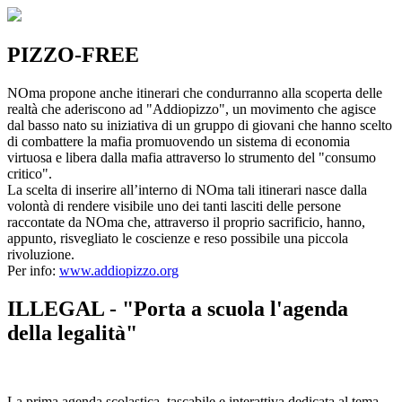
PIZZO-FREE
NOma propone anche itinerari che condurranno alla scoperta delle
realtà che aderiscono ad "Addiopizzo", un movimento che agisce
dal basso nato su iniziativa di un gruppo di giovani che hanno scelto
di combattere la mafia promuovendo un sistema di economia
virtuosa e libera dalla mafia attraverso lo strumento del "consumo
critico".
La scelta di inserire all’interno di NOma tali itinerari nasce dalla
volontà di rendere visibile uno dei tanti lasciti delle persone
raccontate da NOma che, attraverso il proprio sacrificio, hanno,
appunto, risvegliato le coscienze e reso possibile una piccola
rivoluzione.
Per info:
www.addiopizzo.org
ILLEGAL - "Porta a scuola l'agenda
della legalità"
La prima agenda scolastica, tascabile e interattiva dedicata al tema