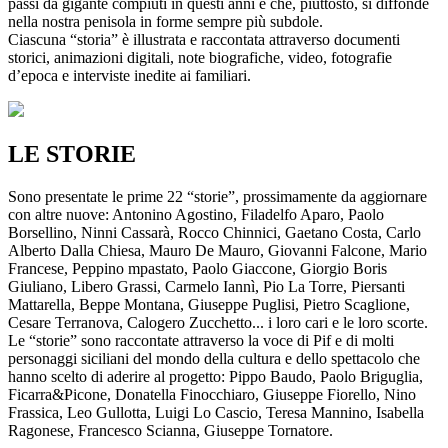
passi da gigante compiuti in questi anni e che, piuttosto, si diffonde
nella nostra penisola in forme sempre più subdole.
Ciascuna “storia” è illustrata e raccontata attraverso documenti
storici, animazioni digitali, note biografiche, video, fotografie
d’epoca e interviste inedite ai familiari.
LE STORIE
Sono presentate le prime 22 “storie”, prossimamente da aggiornare
con altre nuove: Antonino Agostino, Filadelfo Aparo, Paolo
Borsellino, Ninni Cassarà, Rocco Chinnici, Gaetano Costa, Carlo
Alberto Dalla Chiesa, Mauro De Mauro, Giovanni Falcone, Mario
Francese, Peppino mpastato, Paolo Giaccone, Giorgio Boris
Giuliano, Libero Grassi, Carmelo Iannì, Pio La Torre, Piersanti
Mattarella, Beppe Montana, Giuseppe Puglisi, Pietro Scaglione,
Cesare Terranova, Calogero Zucchetto... i loro cari e le loro scorte.
Le “storie” sono raccontate attraverso la voce di Pif e di molti
personaggi siciliani del mondo della cultura e dello spettacolo che
hanno scelto di aderire al progetto: Pippo Baudo, Paolo Briguglia,
Ficarra&Picone, Donatella Finocchiaro, Giuseppe Fiorello, Nino
Frassica, Leo Gullotta, Luigi Lo Cascio, Teresa Mannino, Isabella
Ragonese, Francesco Scianna, Giuseppe Tornatore.