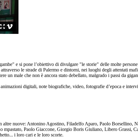
ambe" e si pone l’obiettivo di divulgare "le storie" delle molte persone 
ttraverso le strade di Palermo e dintorni, nei luoghi degli attentati mafi
re un male che non è ancora stato debellato, malgrado i passi da gigante 
animazioni digitali, note biografiche, video, fotografie d’epoca e intervis
n altre nuove: Antonino Agostino, Filadelfo Aparo, Paolo Borsellino, 
mpastato, Paolo Giaccone, Giorgio Boris Giuliano, Libero Grassi, Car
o... i loro cari e le loro scorte.