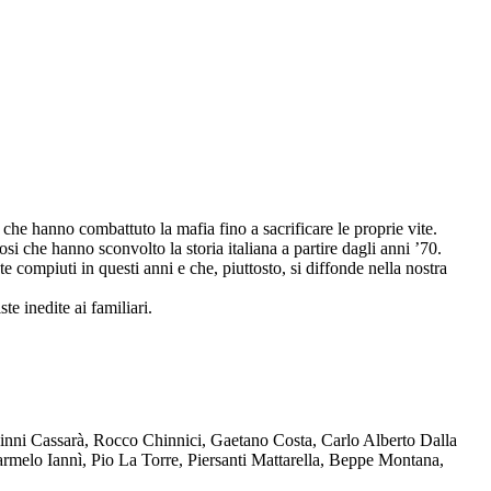
che hanno combattuto la mafia fino a sacrificare le proprie vite.
osi che hanno sconvolto la storia italiana a partire dagli anni ’70.
compiuti in questi anni e che, piuttosto, si diffonde nella nostra
te inedite ai familiari.
Ninni Cassarà, Rocco Chinnici, Gaetano Costa, Carlo Alberto Dalla
melo Iannì, Pio La Torre, Piersanti Mattarella, Beppe Montana,