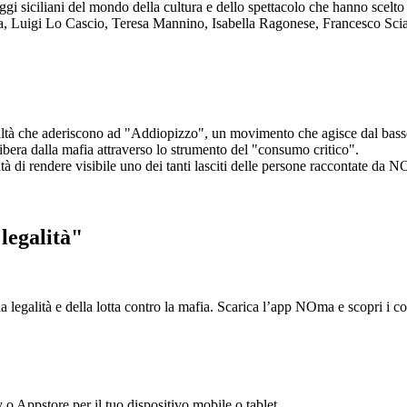
aggi siciliani del mondo della cultura e dello spettacolo che hanno scel
ta, Luigi Lo Cascio, Teresa Mannino, Isabella Ragonese, Francesco Sci
ltà che aderiscono ad "Addiopizzo", un movimento che agisce dal basso 
era dalla mafia attraverso lo strumento del "consumo critico".
ntà di rendere visibile uno dei tanti lasciti delle persone raccontate da N
legalità"
la legalità e della lotta contro la mafia. Scarica l’app NOma e scopri i 
y o Appstore per il tuo dispositivo mobile o tablet