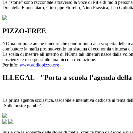
Le “storie” sono raccontate attraverso la voce di Pif e di molti person
Donatella Finocchiaro, Giuseppe Fiorello, Nino Frassica, Leo Gullot
PIZZO-FREE
NOma propone anche itinerari che condurranno alla scoperta delle rea
combattere la mafia promuovendo un sistema di economia virtuosa e lib
La scelta di inserire all’interno di NOma tali itinerari nasce dalla volo
coscienze e reso possibile una piccola rivoluzione.
Per info:
www.addiopizzo.org
ILLEGAL - "Porta a scuola l'agenda della 
La prima agenda scolastica, tascabile e interattiva dedicata al tema del
‘Sulle nostre gambe’.
Inizia ora la scoperta delle storie di mafia, scarica l'app da Google pla