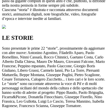
passi da gigante compiuti in questi anni e che, piuttosto, si diffonde
nella nostra penisola in forme sempre più subdole.
Ciascuna “storia” è illustrata e raccontata attraverso documenti
storici, animazioni digitali, note biografiche, video, fotografie
d’epoca e interviste inedite ai familiari.
LE STORIE
Sono presentate le prime 22 “storie”, prossimamente da aggiornare
con altre nuove: Antonino Agostino, Filadelfo Aparo, Paolo
Borsellino, Ninni Cassarà, Rocco Chinnici, Gaetano Costa, Carlo
Alberto Dalla Chiesa, Mauro De Mauro, Giovanni Falcone, Mario
Francese, Peppino mpastato, Paolo Giaccone, Giorgio Boris
Giuliano, Libero Grassi, Carmelo Iannì, Pio La Torre, Piersanti
Mattarella, Beppe Montana, Giuseppe Puglisi, Pietro Scaglione,
Cesare Terranova, Calogero Zucchetto... i loro cari e le loro scorte.
Le “storie” sono raccontate attraverso la voce di Pif e di molti
personaggi siciliani del mondo della cultura e dello spettacolo che
hanno scelto di aderire al progetto: Pippo Baudo, Paolo Briguglia,
Ficarra&Picone, Donatella Finocchiaro, Giuseppe Fiorello, Nino
Frassica, Leo Gullotta, Luigi Lo Cascio, Teresa Mannino, Isabella
Ragonese, Francesco Scianna, Giuseppe Tornatore.