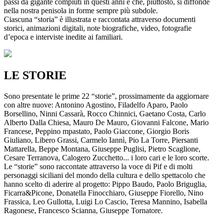
passi da gigante compiuti in questi anni e che, piuttosto, si diffonde
nella nostra penisola in forme sempre più subdole.
Ciascuna “storia” è illustrata e raccontata attraverso documenti
storici, animazioni digitali, note biografiche, video, fotografie
d’epoca e interviste inedite ai familiari.
LE STORIE
Sono presentate le prime 22 “storie”, prossimamente da aggiornare
con altre nuove: Antonino Agostino, Filadelfo Aparo, Paolo
Borsellino, Ninni Cassarà, Rocco Chinnici, Gaetano Costa, Carlo
Alberto Dalla Chiesa, Mauro De Mauro, Giovanni Falcone, Mario
Francese, Peppino mpastato, Paolo Giaccone, Giorgio Boris
Giuliano, Libero Grassi, Carmelo Iannì, Pio La Torre, Piersanti
Mattarella, Beppe Montana, Giuseppe Puglisi, Pietro Scaglione,
Cesare Terranova, Calogero Zucchetto... i loro cari e le loro scorte.
Le “storie” sono raccontate attraverso la voce di Pif e di molti
personaggi siciliani del mondo della cultura e dello spettacolo che
hanno scelto di aderire al progetto: Pippo Baudo, Paolo Briguglia,
Ficarra&Picone, Donatella Finocchiaro, Giuseppe Fiorello, Nino
Frassica, Leo Gullotta, Luigi Lo Cascio, Teresa Mannino, Isabella
Ragonese, Francesco Scianna, Giuseppe Tornatore.