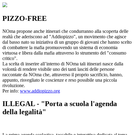
PIZZO-FREE
NOma propone anche itinerari che condurranno alla scoperta delle
realtà che aderiscono ad "Addiopizzo", un movimento che agisce
dal basso nato su iniziativa di un gruppo di giovani che hanno scelto
di combattere la mafia promuovendo un sistema di economia
virtuosa e libera dalla mafia attraverso lo strumento del "consumo
critico".
La scelta di inserire all’interno di NOma tali itinerari nasce dalla
volontà di rendere visibile uno dei tanti lasciti delle persone
raccontate da NOma che, attraverso il proprio sacrificio, hanno,
appunto, risvegliato le coscienze e reso possibile una piccola
rivoluzione.
Per info:
www.addiopizzo.org
ILLEGAL - "Porta a scuola l'agenda
della legalità"
La prima agenda scolastica, tascabile e interattiva dedicata al tema