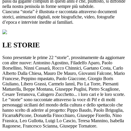
passi da gigante compiuti in questi anni e che, piuttosto, si diffonde
nella nostra penisola in forme sempre più subdole.
Ciascuna “storia” è illustrata e raccontata attraverso documenti
storici, animazioni digitali, note biografiche, video, fotografie
d’epoca e interviste inedite ai familiari.
LE STORIE
Sono presentate le prime 22 “storie”, prossimamente da aggiornare
con altre nuove: Antonino Agostino, Filadelfo Aparo, Paolo
Borsellino, Ninni Cassarà, Rocco Chinnici, Gaetano Costa, Carlo
Alberto Dalla Chiesa, Mauro De Mauro, Giovanni Falcone, Mario
Francese, Peppino mpastato, Paolo Giaccone, Giorgio Boris
Giuliano, Libero Grassi, Carmelo Iannì, Pio La Torre, Piersanti
Mattarella, Beppe Montana, Giuseppe Puglisi, Pietro Scaglione,
Cesare Terranova, Calogero Zucchetto... i loro cari e le loro scorte.
Le “storie” sono raccontate attraverso la voce di Pif e di molti
personaggi siciliani del mondo della cultura e dello spettacolo che
hanno scelto di aderire al progetto: Pippo Baudo, Paolo Briguglia,
Ficarra&Picone, Donatella Finocchiaro, Giuseppe Fiorello, Nino
Frassica, Leo Gullotta, Luigi Lo Cascio, Teresa Mannino, Isabella
Ragonese, Francesco Scianna, Giuseppe Tornatore.