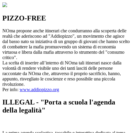
PIZZO-FREE
NOma propone anche itinerari che condurranno alla scoperta delle
realtà che aderiscono ad "Addiopizzo", un movimento che agisce
dal basso nato su iniziativa di un gruppo di giovani che hanno scelto
di combattere la mafia promuovendo un sistema di economia
virtuosa e libera dalla mafia attraverso lo strumento del "consumo
critico".
La scelta di inserire all’interno di NOma tali itinerari nasce dalla
volontà di rendere visibile uno dei tanti lasciti delle persone
raccontate da NOma che, attraverso il proprio sacrificio, hanno,
appunto, risvegliato le coscienze e reso possibile una piccola
rivoluzione.
Per info:
www.addiopizzo.org
ILLEGAL - "Porta a scuola l'agenda
della legalità"
La prima agenda scolastica, tascabile e interattiva dedicata al tema