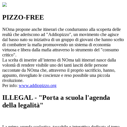
PIZZO-FREE
NOma propone anche itinerari che condurranno alla scoperta delle
realtà che aderiscono ad "Addiopizzo", un movimento che agisce
dal basso nato su iniziativa di un gruppo di giovani che hanno scelto
di combattere la mafia promuovendo un sistema di economia
virtuosa e libera dalla mafia attraverso lo strumento del "consumo
critico".
La scelta di inserire all’interno di NOma tali itinerari nasce dalla
volontà di rendere visibile uno dei tanti lasciti delle persone
raccontate da NOma che, attraverso il proprio sacrificio, hanno,
appunto, risvegliato le coscienze e reso possibile una piccola
rivoluzione.
Per info:
www.addiopizzo.org
ILLEGAL - "Porta a scuola l'agenda
della legalità"
La prima agenda scolastica, tascabile e interattiva dedicata al tema