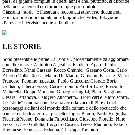
passi da gigante compiuti in questi anni e che, piuttosto, si diffonde
nella nostra penisola in forme sempre più subdole.
Ciascuna “storia” è illustrata e raccontata attraverso documenti
storici, animazioni digitali, note biografiche, video, fotografie
d’epoca e interviste inedite ai familiari.
LE STORIE
Sono presentate le prime 22 “storie”, prossimamente da aggiornare
con altre nuove: Antonino Agostino, Filadelfo Aparo, Paolo
Borsellino, Ninni Cassarà, Rocco Chinnici, Gaetano Costa, Carlo
Alberto Dalla Chiesa, Mauro De Mauro, Giovanni Falcone, Mario
Francese, Peppino mpastato, Paolo Giaccone, Giorgio Boris
Giuliano, Libero Grassi, Carmelo Iannì, Pio La Torre, Piersanti
Mattarella, Beppe Montana, Giuseppe Puglisi, Pietro Scaglione,
Cesare Terranova, Calogero Zucchetto... i loro cari e le loro scorte.
Le “storie” sono raccontate attraverso la voce di Pif e di molti
personaggi siciliani del mondo della cultura e dello spettacolo che
hanno scelto di aderire al progetto: Pippo Baudo, Paolo Briguglia,
Ficarra&Picone, Donatella Finocchiaro, Giuseppe Fiorello, Nino
Frassica, Leo Gullotta, Luigi Lo Cascio, Teresa Mannino, Isabella
Ragonese, Francesco Scianna, Giuseppe Tornatore.