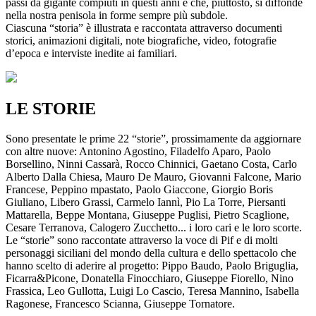
passi da gigante compiuti in questi anni e che, piuttosto, si diffonde
nella nostra penisola in forme sempre più subdole.
Ciascuna “storia” è illustrata e raccontata attraverso documenti
storici, animazioni digitali, note biografiche, video, fotografie
d’epoca e interviste inedite ai familiari.
LE STORIE
Sono presentate le prime 22 “storie”, prossimamente da aggiornare
con altre nuove: Antonino Agostino, Filadelfo Aparo, Paolo
Borsellino, Ninni Cassarà, Rocco Chinnici, Gaetano Costa, Carlo
Alberto Dalla Chiesa, Mauro De Mauro, Giovanni Falcone, Mario
Francese, Peppino mpastato, Paolo Giaccone, Giorgio Boris
Giuliano, Libero Grassi, Carmelo Iannì, Pio La Torre, Piersanti
Mattarella, Beppe Montana, Giuseppe Puglisi, Pietro Scaglione,
Cesare Terranova, Calogero Zucchetto... i loro cari e le loro scorte.
Le “storie” sono raccontate attraverso la voce di Pif e di molti
personaggi siciliani del mondo della cultura e dello spettacolo che
hanno scelto di aderire al progetto: Pippo Baudo, Paolo Briguglia,
Ficarra&Picone, Donatella Finocchiaro, Giuseppe Fiorello, Nino
Frassica, Leo Gullotta, Luigi Lo Cascio, Teresa Mannino, Isabella
Ragonese, Francesco Scianna, Giuseppe Tornatore.