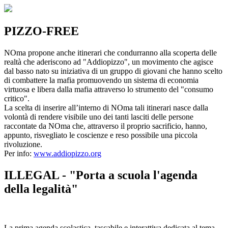
PIZZO-FREE
NOma propone anche itinerari che condurranno alla scoperta delle
realtà che aderiscono ad "Addiopizzo", un movimento che agisce
dal basso nato su iniziativa di un gruppo di giovani che hanno scelto
di combattere la mafia promuovendo un sistema di economia
virtuosa e libera dalla mafia attraverso lo strumento del "consumo
critico".
La scelta di inserire all’interno di NOma tali itinerari nasce dalla
volontà di rendere visibile uno dei tanti lasciti delle persone
raccontate da NOma che, attraverso il proprio sacrificio, hanno,
appunto, risvegliato le coscienze e reso possibile una piccola
rivoluzione.
Per info:
www.addiopizzo.org
ILLEGAL - "Porta a scuola l'agenda
della legalità"
La prima agenda scolastica, tascabile e interattiva dedicata al tema