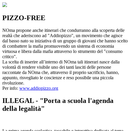
PIZZO-FREE
NOma propone anche itinerari che condurranno alla scoperta delle
realtà che aderiscono ad "Addiopizzo", un movimento che agisce
dal basso nato su iniziativa di un gruppo di giovani che hanno scelto
di combattere la mafia promuovendo un sistema di economia
virtuosa e libera dalla mafia attraverso lo strumento del "consumo
critico".
La scelta di inserire all’interno di NOma tali itinerari nasce dalla
volontà di rendere visibile uno dei tanti lasciti delle persone
raccontate da NOma che, attraverso il proprio sacrificio, hanno,
appunto, risvegliato le coscienze e reso possibile una piccola
rivoluzione.
Per info:
www.addiopizzo.org
ILLEGAL - "Porta a scuola l'agenda
della legalità"
La prima agenda scolastica, tascabile e interattiva dedicata al tema