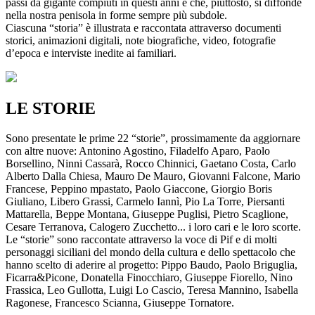
passi da gigante compiuti in questi anni e che, piuttosto, si diffonde
nella nostra penisola in forme sempre più subdole.
Ciascuna “storia” è illustrata e raccontata attraverso documenti
storici, animazioni digitali, note biografiche, video, fotografie
d’epoca e interviste inedite ai familiari.
LE STORIE
Sono presentate le prime 22 “storie”, prossimamente da aggiornare
con altre nuove: Antonino Agostino, Filadelfo Aparo, Paolo
Borsellino, Ninni Cassarà, Rocco Chinnici, Gaetano Costa, Carlo
Alberto Dalla Chiesa, Mauro De Mauro, Giovanni Falcone, Mario
Francese, Peppino mpastato, Paolo Giaccone, Giorgio Boris
Giuliano, Libero Grassi, Carmelo Iannì, Pio La Torre, Piersanti
Mattarella, Beppe Montana, Giuseppe Puglisi, Pietro Scaglione,
Cesare Terranova, Calogero Zucchetto... i loro cari e le loro scorte.
Le “storie” sono raccontate attraverso la voce di Pif e di molti
personaggi siciliani del mondo della cultura e dello spettacolo che
hanno scelto di aderire al progetto: Pippo Baudo, Paolo Briguglia,
Ficarra&Picone, Donatella Finocchiaro, Giuseppe Fiorello, Nino
Frassica, Leo Gullotta, Luigi Lo Cascio, Teresa Mannino, Isabella
Ragonese, Francesco Scianna, Giuseppe Tornatore.