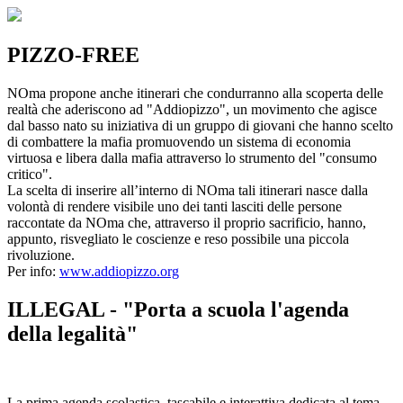
PIZZO-FREE
NOma propone anche itinerari che condurranno alla scoperta delle
realtà che aderiscono ad "Addiopizzo", un movimento che agisce
dal basso nato su iniziativa di un gruppo di giovani che hanno scelto
di combattere la mafia promuovendo un sistema di economia
virtuosa e libera dalla mafia attraverso lo strumento del "consumo
critico".
La scelta di inserire all’interno di NOma tali itinerari nasce dalla
volontà di rendere visibile uno dei tanti lasciti delle persone
raccontate da NOma che, attraverso il proprio sacrificio, hanno,
appunto, risvegliato le coscienze e reso possibile una piccola
rivoluzione.
Per info:
www.addiopizzo.org
ILLEGAL - "Porta a scuola l'agenda
della legalità"
La prima agenda scolastica, tascabile e interattiva dedicata al tema