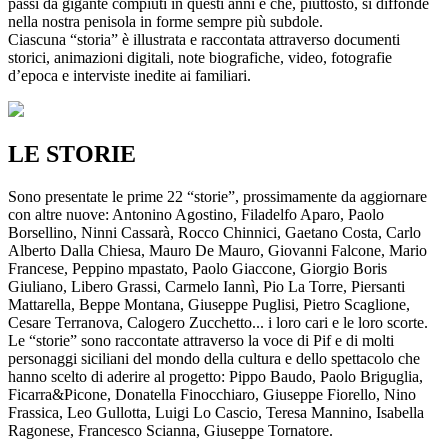
passi da gigante compiuti in questi anni e che, piuttosto, si diffonde
nella nostra penisola in forme sempre più subdole.
Ciascuna “storia” è illustrata e raccontata attraverso documenti
storici, animazioni digitali, note biografiche, video, fotografie
d’epoca e interviste inedite ai familiari.
LE STORIE
Sono presentate le prime 22 “storie”, prossimamente da aggiornare
con altre nuove: Antonino Agostino, Filadelfo Aparo, Paolo
Borsellino, Ninni Cassarà, Rocco Chinnici, Gaetano Costa, Carlo
Alberto Dalla Chiesa, Mauro De Mauro, Giovanni Falcone, Mario
Francese, Peppino mpastato, Paolo Giaccone, Giorgio Boris
Giuliano, Libero Grassi, Carmelo Iannì, Pio La Torre, Piersanti
Mattarella, Beppe Montana, Giuseppe Puglisi, Pietro Scaglione,
Cesare Terranova, Calogero Zucchetto... i loro cari e le loro scorte.
Le “storie” sono raccontate attraverso la voce di Pif e di molti
personaggi siciliani del mondo della cultura e dello spettacolo che
hanno scelto di aderire al progetto: Pippo Baudo, Paolo Briguglia,
Ficarra&Picone, Donatella Finocchiaro, Giuseppe Fiorello, Nino
Frassica, Leo Gullotta, Luigi Lo Cascio, Teresa Mannino, Isabella
Ragonese, Francesco Scianna, Giuseppe Tornatore.