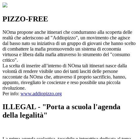
PIZZO-FREE
NOma propone anche itinerari che condurranno alla scoperta delle
realtà che aderiscono ad "Addiopizzo", un movimento che agisce
dal basso nato su iniziativa di un gruppo di giovani che hanno scelto
di combattere la mafia promuovendo un sistema di economia
virtuosa e libera dalla mafia attraverso lo strumento del "consumo
critico".
La scelta di inserire all’interno di NOma tali itinerari nasce dalla
volontà di rendere visibile uno dei tanti lasciti delle persone
raccontate da NOma che, attraverso il proprio sacrificio, hanno,
appunto, risvegliato le coscienze e reso possibile una piccola
rivoluzione.
Per info:
www.addiopizzo.org
ILLEGAL - "Porta a scuola l'agenda
della legalità"
La prima agenda scolastica, tascabile e interattiva dedicata al tema