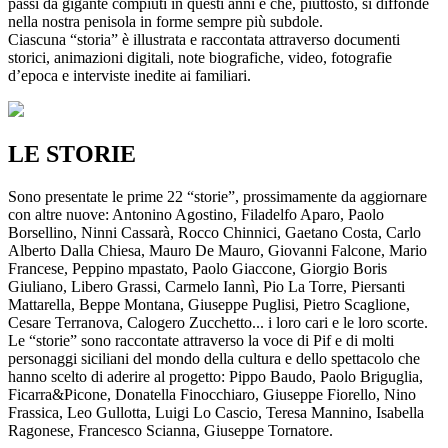
passi da gigante compiuti in questi anni e che, piuttosto, si diffonde
nella nostra penisola in forme sempre più subdole.
Ciascuna “storia” è illustrata e raccontata attraverso documenti
storici, animazioni digitali, note biografiche, video, fotografie
d’epoca e interviste inedite ai familiari.
LE STORIE
Sono presentate le prime 22 “storie”, prossimamente da aggiornare
con altre nuove: Antonino Agostino, Filadelfo Aparo, Paolo
Borsellino, Ninni Cassarà, Rocco Chinnici, Gaetano Costa, Carlo
Alberto Dalla Chiesa, Mauro De Mauro, Giovanni Falcone, Mario
Francese, Peppino mpastato, Paolo Giaccone, Giorgio Boris
Giuliano, Libero Grassi, Carmelo Iannì, Pio La Torre, Piersanti
Mattarella, Beppe Montana, Giuseppe Puglisi, Pietro Scaglione,
Cesare Terranova, Calogero Zucchetto... i loro cari e le loro scorte.
Le “storie” sono raccontate attraverso la voce di Pif e di molti
personaggi siciliani del mondo della cultura e dello spettacolo che
hanno scelto di aderire al progetto: Pippo Baudo, Paolo Briguglia,
Ficarra&Picone, Donatella Finocchiaro, Giuseppe Fiorello, Nino
Frassica, Leo Gullotta, Luigi Lo Cascio, Teresa Mannino, Isabella
Ragonese, Francesco Scianna, Giuseppe Tornatore.