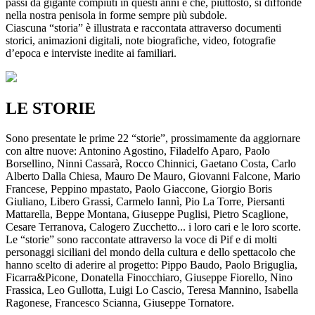
passi da gigante compiuti in questi anni e che, piuttosto, si diffonde
nella nostra penisola in forme sempre più subdole.
Ciascuna “storia” è illustrata e raccontata attraverso documenti
storici, animazioni digitali, note biografiche, video, fotografie
d’epoca e interviste inedite ai familiari.
LE STORIE
Sono presentate le prime 22 “storie”, prossimamente da aggiornare
con altre nuove: Antonino Agostino, Filadelfo Aparo, Paolo
Borsellino, Ninni Cassarà, Rocco Chinnici, Gaetano Costa, Carlo
Alberto Dalla Chiesa, Mauro De Mauro, Giovanni Falcone, Mario
Francese, Peppino mpastato, Paolo Giaccone, Giorgio Boris
Giuliano, Libero Grassi, Carmelo Iannì, Pio La Torre, Piersanti
Mattarella, Beppe Montana, Giuseppe Puglisi, Pietro Scaglione,
Cesare Terranova, Calogero Zucchetto... i loro cari e le loro scorte.
Le “storie” sono raccontate attraverso la voce di Pif e di molti
personaggi siciliani del mondo della cultura e dello spettacolo che
hanno scelto di aderire al progetto: Pippo Baudo, Paolo Briguglia,
Ficarra&Picone, Donatella Finocchiaro, Giuseppe Fiorello, Nino
Frassica, Leo Gullotta, Luigi Lo Cascio, Teresa Mannino, Isabella
Ragonese, Francesco Scianna, Giuseppe Tornatore.