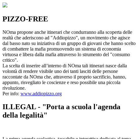
PIZZO-FREE
NOma propone anche itinerari che condurranno alla scoperta delle
realtà che aderiscono ad "Addiopizzo", un movimento che agisce
dal basso nato su iniziativa di un gruppo di giovani che hanno scelto
di combattere la mafia promuovendo un sistema di economia
virtuosa e libera dalla mafia attraverso lo strumento del "consumo
critico".
La scelta di inserire all’interno di NOma tali itinerari nasce dalla
volontà di rendere visibile uno dei tanti lasciti delle persone
raccontate da NOma che, attraverso il proprio sacrificio, hanno,
appunto, risvegliato le coscienze e reso possibile una piccola
rivoluzione.
Per info:
www.addiopizzo.org
ILLEGAL - "Porta a scuola l'agenda
della legalità"
La prima agenda scolastica, tascabile e interattiva dedicata al tema