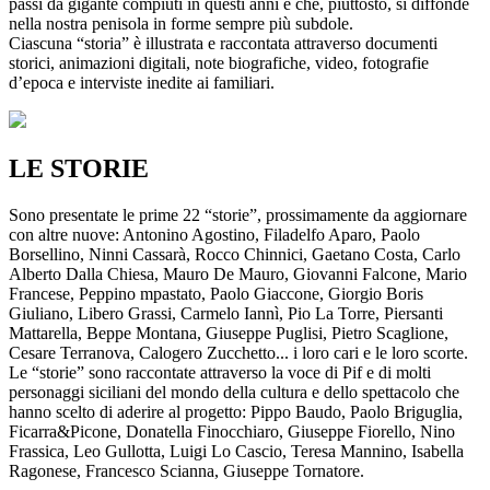
passi da gigante compiuti in questi anni e che, piuttosto, si diffonde
nella nostra penisola in forme sempre più subdole.
Ciascuna “storia” è illustrata e raccontata attraverso documenti
storici, animazioni digitali, note biografiche, video, fotografie
d’epoca e interviste inedite ai familiari.
LE STORIE
Sono presentate le prime 22 “storie”, prossimamente da aggiornare
con altre nuove: Antonino Agostino, Filadelfo Aparo, Paolo
Borsellino, Ninni Cassarà, Rocco Chinnici, Gaetano Costa, Carlo
Alberto Dalla Chiesa, Mauro De Mauro, Giovanni Falcone, Mario
Francese, Peppino mpastato, Paolo Giaccone, Giorgio Boris
Giuliano, Libero Grassi, Carmelo Iannì, Pio La Torre, Piersanti
Mattarella, Beppe Montana, Giuseppe Puglisi, Pietro Scaglione,
Cesare Terranova, Calogero Zucchetto... i loro cari e le loro scorte.
Le “storie” sono raccontate attraverso la voce di Pif e di molti
personaggi siciliani del mondo della cultura e dello spettacolo che
hanno scelto di aderire al progetto: Pippo Baudo, Paolo Briguglia,
Ficarra&Picone, Donatella Finocchiaro, Giuseppe Fiorello, Nino
Frassica, Leo Gullotta, Luigi Lo Cascio, Teresa Mannino, Isabella
Ragonese, Francesco Scianna, Giuseppe Tornatore.