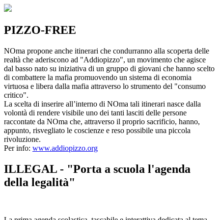
PIZZO-FREE
NOma propone anche itinerari che condurranno alla scoperta delle
realtà che aderiscono ad "Addiopizzo", un movimento che agisce
dal basso nato su iniziativa di un gruppo di giovani che hanno scelto
di combattere la mafia promuovendo un sistema di economia
virtuosa e libera dalla mafia attraverso lo strumento del "consumo
critico".
La scelta di inserire all’interno di NOma tali itinerari nasce dalla
volontà di rendere visibile uno dei tanti lasciti delle persone
raccontate da NOma che, attraverso il proprio sacrificio, hanno,
appunto, risvegliato le coscienze e reso possibile una piccola
rivoluzione.
Per info:
www.addiopizzo.org
ILLEGAL - "Porta a scuola l'agenda
della legalità"
La prima agenda scolastica, tascabile e interattiva dedicata al tema