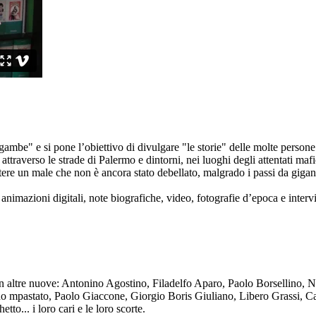
ambe" e si pone l’obiettivo di divulgare "le storie" delle molte persone 
ttraverso le strade di Palermo e dintorni, nei luoghi degli attentati mafi
re un male che non è ancora stato debellato, malgrado i passi da gigante 
animazioni digitali, note biografiche, video, fotografie d’epoca e intervis
n altre nuove: Antonino Agostino, Filadelfo Aparo, Paolo Borsellino, 
mpastato, Paolo Giaccone, Giorgio Boris Giuliano, Libero Grassi, Car
o... i loro cari e le loro scorte.