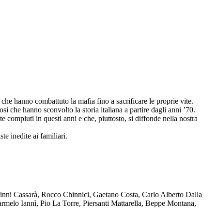
che hanno combattuto la mafia fino a sacrificare le proprie vite.
osi che hanno sconvolto la storia italiana a partire dagli anni ’70.
compiuti in questi anni e che, piuttosto, si diffonde nella nostra
te inedite ai familiari.
Ninni Cassarà, Rocco Chinnici, Gaetano Costa, Carlo Alberto Dalla
melo Iannì, Pio La Torre, Piersanti Mattarella, Beppe Montana,