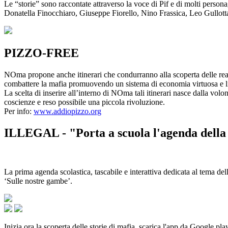
Le “storie” sono raccontate attraverso la voce di Pif e di molti person
Donatella Finocchiaro, Giuseppe Fiorello, Nino Frassica, Leo Gullot
PIZZO-FREE
NOma propone anche itinerari che condurranno alla scoperta delle rea
combattere la mafia promuovendo un sistema di economia virtuosa e lib
La scelta di inserire all’interno di NOma tali itinerari nasce dalla volo
coscienze e reso possibile una piccola rivoluzione.
Per info:
www.addiopizzo.org
ILLEGAL - "Porta a scuola l'agenda della 
La prima agenda scolastica, tascabile e interattiva dedicata al tema del
‘Sulle nostre gambe’.
Inizia ora la scoperta delle storie di mafia, scarica l'app da Google pla