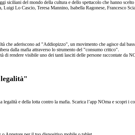
aggi siciliani del mondo della cultura e dello spettacolo che hanno scel
ta, Luigi Lo Cascio, Teresa Mannino, Isabella Ragonese, Francesco Sci
ltà che aderiscono ad "Addiopizzo", un movimento che agisce dal basso 
era dalla mafia attraverso lo strumento del "consumo critico".
ntà di rendere visibile uno dei tanti lasciti delle persone raccontate da N
legalità"
la legalità e della lotta contro la mafia. Scarica l’app NOma e scopri i 
y o Appstore per il tuo dispositivo mobile o tablet