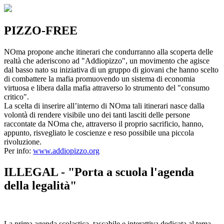
PIZZO-FREE
NOma propone anche itinerari che condurranno alla scoperta delle
realtà che aderiscono ad "Addiopizzo", un movimento che agisce
dal basso nato su iniziativa di un gruppo di giovani che hanno scelto
di combattere la mafia promuovendo un sistema di economia
virtuosa e libera dalla mafia attraverso lo strumento del "consumo
critico".
La scelta di inserire all’interno di NOma tali itinerari nasce dalla
volontà di rendere visibile uno dei tanti lasciti delle persone
raccontate da NOma che, attraverso il proprio sacrificio, hanno,
appunto, risvegliato le coscienze e reso possibile una piccola
rivoluzione.
Per info:
www.addiopizzo.org
ILLEGAL - "Porta a scuola l'agenda
della legalità"
La prima agenda scolastica, tascabile e interattiva dedicata al tema