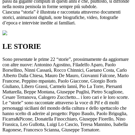
passi da gigante compiuti in questi anni e che, piuttosto, si diffonde
nella nostra penisola in forme sempre più subdole.
Ciascuna “storia” è illustrata e raccontata attraverso documenti
storici, animazioni digitali, note biografiche, video, fotografie
d’epoca e interviste inedite ai familiari.
LE STORIE
Sono presentate le prime 22 “storie”, prossimamente da aggiornare
con altre nuove: Antonino Agostino, Filadelfo Aparo, Paolo
Borsellino, Ninni Cassarà, Rocco Chinnici, Gaetano Costa, Carlo
Alberto Dalla Chiesa, Mauro De Mauro, Giovanni Falcone, Mario
Francese, Peppino mpastato, Paolo Giaccone, Giorgio Boris
Giuliano, Libero Grassi, Carmelo Iannì, Pio La Torre, Piersanti
Mattarella, Beppe Montana, Giuseppe Puglisi, Pietro Scaglione,
Cesare Terranova, Calogero Zucchetto... i loro cari e le loro scorte.
Le “storie” sono raccontate attraverso la voce di Pif e di molti
personaggi siciliani del mondo della cultura e dello spettacolo che
hanno scelto di aderire al progetto: Pippo Baudo, Paolo Briguglia,
Ficarra&Picone, Donatella Finocchiaro, Giuseppe Fiorello, Nino
Frassica, Leo Gullotta, Luigi Lo Cascio, Teresa Mannino, Isabella
Ragonese, Francesco Scianna, Giuseppe Tornatore.