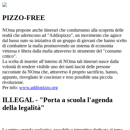
PIZZO-FREE
NOma propone anche itinerari che condurranno alla scoperta delle
realtà che aderiscono ad "Addiopizzo", un movimento che agisce
dal basso nato su iniziativa di un gruppo di giovani che hanno scelto
di combattere la mafia promuovendo un sistema di economia
virtuosa e libera dalla mafia attraverso lo strumento del "consumo
critico".
La scelta di inserire all’interno di NOma tali itinerari nasce dalla
volontà di rendere visibile uno dei tanti lasciti delle persone
raccontate da NOma che, attraverso il proprio sacrificio, hanno,
appunto, risvegliato le coscienze e reso possibile una piccola
rivoluzione.
Per info:
www.addiopizzo.org
ILLEGAL - "Porta a scuola l'agenda
della legalità"
La prima agenda scolastica, tascabile e interattiva dedicata al tema