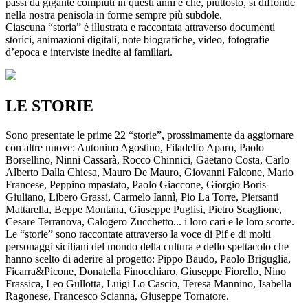
passi da gigante compiuti in questi anni e che, piuttosto, si diffonde
nella nostra penisola in forme sempre più subdole.
Ciascuna “storia” è illustrata e raccontata attraverso documenti
storici, animazioni digitali, note biografiche, video, fotografie
d’epoca e interviste inedite ai familiari.
LE STORIE
Sono presentate le prime 22 “storie”, prossimamente da aggiornare
con altre nuove: Antonino Agostino, Filadelfo Aparo, Paolo
Borsellino, Ninni Cassarà, Rocco Chinnici, Gaetano Costa, Carlo
Alberto Dalla Chiesa, Mauro De Mauro, Giovanni Falcone, Mario
Francese, Peppino mpastato, Paolo Giaccone, Giorgio Boris
Giuliano, Libero Grassi, Carmelo Iannì, Pio La Torre, Piersanti
Mattarella, Beppe Montana, Giuseppe Puglisi, Pietro Scaglione,
Cesare Terranova, Calogero Zucchetto... i loro cari e le loro scorte.
Le “storie” sono raccontate attraverso la voce di Pif e di molti
personaggi siciliani del mondo della cultura e dello spettacolo che
hanno scelto di aderire al progetto: Pippo Baudo, Paolo Briguglia,
Ficarra&Picone, Donatella Finocchiaro, Giuseppe Fiorello, Nino
Frassica, Leo Gullotta, Luigi Lo Cascio, Teresa Mannino, Isabella
Ragonese, Francesco Scianna, Giuseppe Tornatore.