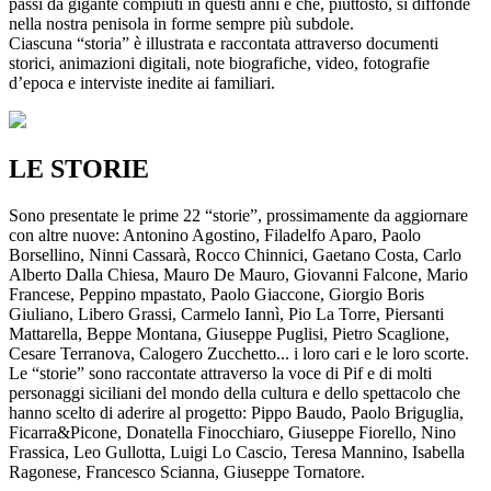
passi da gigante compiuti in questi anni e che, piuttosto, si diffonde
nella nostra penisola in forme sempre più subdole.
Ciascuna “storia” è illustrata e raccontata attraverso documenti
storici, animazioni digitali, note biografiche, video, fotografie
d’epoca e interviste inedite ai familiari.
LE STORIE
Sono presentate le prime 22 “storie”, prossimamente da aggiornare
con altre nuove: Antonino Agostino, Filadelfo Aparo, Paolo
Borsellino, Ninni Cassarà, Rocco Chinnici, Gaetano Costa, Carlo
Alberto Dalla Chiesa, Mauro De Mauro, Giovanni Falcone, Mario
Francese, Peppino mpastato, Paolo Giaccone, Giorgio Boris
Giuliano, Libero Grassi, Carmelo Iannì, Pio La Torre, Piersanti
Mattarella, Beppe Montana, Giuseppe Puglisi, Pietro Scaglione,
Cesare Terranova, Calogero Zucchetto... i loro cari e le loro scorte.
Le “storie” sono raccontate attraverso la voce di Pif e di molti
personaggi siciliani del mondo della cultura e dello spettacolo che
hanno scelto di aderire al progetto: Pippo Baudo, Paolo Briguglia,
Ficarra&Picone, Donatella Finocchiaro, Giuseppe Fiorello, Nino
Frassica, Leo Gullotta, Luigi Lo Cascio, Teresa Mannino, Isabella
Ragonese, Francesco Scianna, Giuseppe Tornatore.