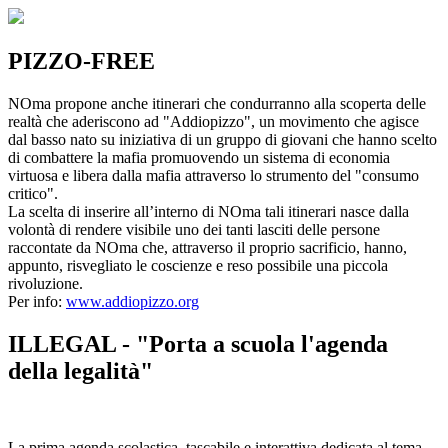
PIZZO-FREE
NOma propone anche itinerari che condurranno alla scoperta delle
realtà che aderiscono ad "Addiopizzo", un movimento che agisce
dal basso nato su iniziativa di un gruppo di giovani che hanno scelto
di combattere la mafia promuovendo un sistema di economia
virtuosa e libera dalla mafia attraverso lo strumento del "consumo
critico".
La scelta di inserire all’interno di NOma tali itinerari nasce dalla
volontà di rendere visibile uno dei tanti lasciti delle persone
raccontate da NOma che, attraverso il proprio sacrificio, hanno,
appunto, risvegliato le coscienze e reso possibile una piccola
rivoluzione.
Per info:
www.addiopizzo.org
ILLEGAL - "Porta a scuola l'agenda
della legalità"
La prima agenda scolastica, tascabile e interattiva dedicata al tema