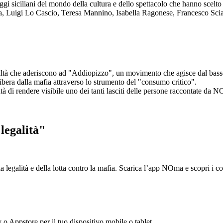
aggi siciliani del mondo della cultura e dello spettacolo che hanno scel
ta, Luigi Lo Cascio, Teresa Mannino, Isabella Ragonese, Francesco Sci
ltà che aderiscono ad "Addiopizzo", un movimento che agisce dal basso 
era dalla mafia attraverso lo strumento del "consumo critico".
ntà di rendere visibile uno dei tanti lasciti delle persone raccontate da N
legalità"
la legalità e della lotta contro la mafia. Scarica l’app NOma e scopri i 
y o Appstore per il tuo dispositivo mobile o tablet