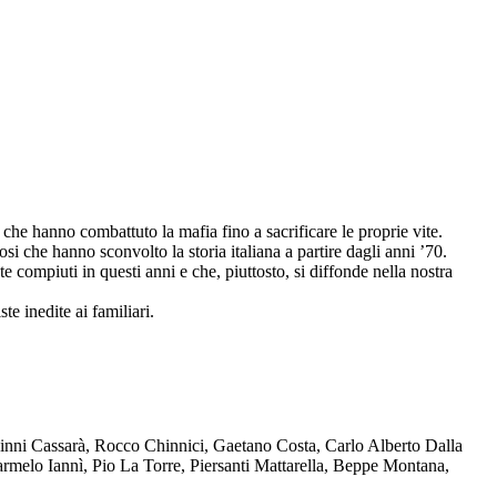
che hanno combattuto la mafia fino a sacrificare le proprie vite.
osi che hanno sconvolto la storia italiana a partire dagli anni ’70.
compiuti in questi anni e che, piuttosto, si diffonde nella nostra
te inedite ai familiari.
Ninni Cassarà, Rocco Chinnici, Gaetano Costa, Carlo Alberto Dalla
melo Iannì, Pio La Torre, Piersanti Mattarella, Beppe Montana,