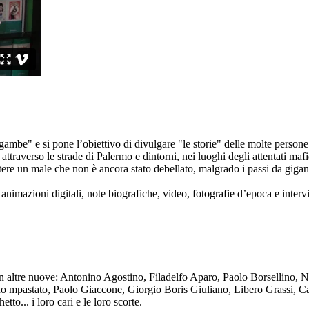
ambe" e si pone l’obiettivo di divulgare "le storie" delle molte persone 
ttraverso le strade di Palermo e dintorni, nei luoghi degli attentati mafi
re un male che non è ancora stato debellato, malgrado i passi da gigante 
animazioni digitali, note biografiche, video, fotografie d’epoca e intervis
n altre nuove: Antonino Agostino, Filadelfo Aparo, Paolo Borsellino, 
mpastato, Paolo Giaccone, Giorgio Boris Giuliano, Libero Grassi, Car
o... i loro cari e le loro scorte.