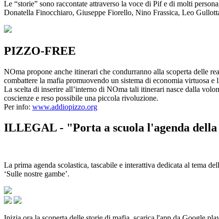
Le “storie” sono raccontate attraverso la voce di Pif e di molti person
Donatella Finocchiaro, Giuseppe Fiorello, Nino Frassica, Leo Gullot
PIZZO-FREE
NOma propone anche itinerari che condurranno alla scoperta delle rea
combattere la mafia promuovendo un sistema di economia virtuosa e lib
La scelta di inserire all’interno di NOma tali itinerari nasce dalla volo
coscienze e reso possibile una piccola rivoluzione.
Per info:
www.addiopizzo.org
ILLEGAL - "Porta a scuola l'agenda della 
La prima agenda scolastica, tascabile e interattiva dedicata al tema del
‘Sulle nostre gambe’.
Inizia ora la scoperta delle storie di mafia, scarica l'app da Google pla