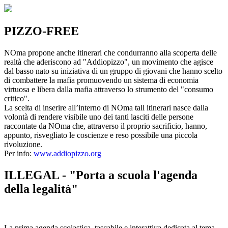
PIZZO-FREE
NOma propone anche itinerari che condurranno alla scoperta delle
realtà che aderiscono ad "Addiopizzo", un movimento che agisce
dal basso nato su iniziativa di un gruppo di giovani che hanno scelto
di combattere la mafia promuovendo un sistema di economia
virtuosa e libera dalla mafia attraverso lo strumento del "consumo
critico".
La scelta di inserire all’interno di NOma tali itinerari nasce dalla
volontà di rendere visibile uno dei tanti lasciti delle persone
raccontate da NOma che, attraverso il proprio sacrificio, hanno,
appunto, risvegliato le coscienze e reso possibile una piccola
rivoluzione.
Per info:
www.addiopizzo.org
ILLEGAL - "Porta a scuola l'agenda
della legalità"
La prima agenda scolastica, tascabile e interattiva dedicata al tema