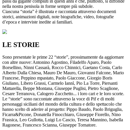
passi da gigante compiuti in questi anni e che, piuttosto, si diffonde
nella nostra penisola in forme sempre più subdole.
Ciascuna “storia” è illustrata e raccontata attraverso documenti
storici, animazioni digitali, note biografiche, video, fotografie
d’epoca e interviste inedite ai familiari.
LE STORIE
Sono presentate le prime 22 “storie”, prossimamente da aggiornare
con altre nuove: Antonino Agostino, Filadelfo Aparo, Paolo
Borsellino, Ninni Cassarà, Rocco Chinnici, Gaetano Costa, Carlo
Alberto Dalla Chiesa, Mauro De Mauro, Giovanni Falcone, Mario
Francese, Peppino mpastato, Paolo Giaccone, Giorgio Boris
Giuliano, Libero Grassi, Carmelo Iannì, Pio La Torre, Piersanti
Mattarella, Beppe Montana, Giuseppe Puglisi, Pietro Scaglione,
Cesare Terranova, Calogero Zucchetto... i loro cari e le loro scorte.
Le “storie” sono raccontate attraverso la voce di Pif e di molti
personaggi siciliani del mondo della cultura e dello spettacolo che
hanno scelto di aderire al progetto: Pippo Baudo, Paolo Briguglia,
Ficarra&Picone, Donatella Finocchiaro, Giuseppe Fiorello, Nino
Frassica, Leo Gullotta, Luigi Lo Cascio, Teresa Mannino, Isabella
Ragonese, Francesco Scianna, Giuseppe Tornatore.