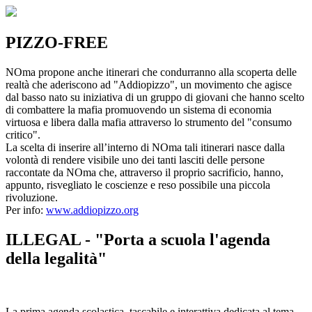
PIZZO-FREE
NOma propone anche itinerari che condurranno alla scoperta delle
realtà che aderiscono ad "Addiopizzo", un movimento che agisce
dal basso nato su iniziativa di un gruppo di giovani che hanno scelto
di combattere la mafia promuovendo un sistema di economia
virtuosa e libera dalla mafia attraverso lo strumento del "consumo
critico".
La scelta di inserire all’interno di NOma tali itinerari nasce dalla
volontà di rendere visibile uno dei tanti lasciti delle persone
raccontate da NOma che, attraverso il proprio sacrificio, hanno,
appunto, risvegliato le coscienze e reso possibile una piccola
rivoluzione.
Per info:
www.addiopizzo.org
ILLEGAL - "Porta a scuola l'agenda
della legalità"
La prima agenda scolastica, tascabile e interattiva dedicata al tema