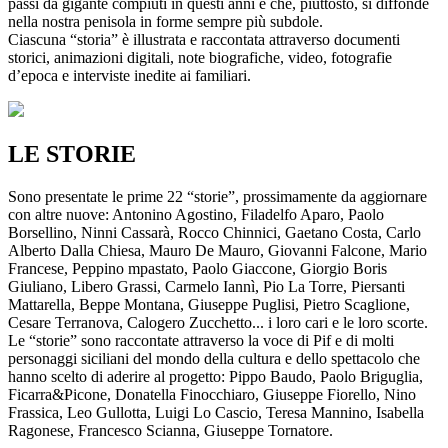
passi da gigante compiuti in questi anni e che, piuttosto, si diffonde
nella nostra penisola in forme sempre più subdole.
Ciascuna “storia” è illustrata e raccontata attraverso documenti
storici, animazioni digitali, note biografiche, video, fotografie
d’epoca e interviste inedite ai familiari.
LE STORIE
Sono presentate le prime 22 “storie”, prossimamente da aggiornare
con altre nuove: Antonino Agostino, Filadelfo Aparo, Paolo
Borsellino, Ninni Cassarà, Rocco Chinnici, Gaetano Costa, Carlo
Alberto Dalla Chiesa, Mauro De Mauro, Giovanni Falcone, Mario
Francese, Peppino mpastato, Paolo Giaccone, Giorgio Boris
Giuliano, Libero Grassi, Carmelo Iannì, Pio La Torre, Piersanti
Mattarella, Beppe Montana, Giuseppe Puglisi, Pietro Scaglione,
Cesare Terranova, Calogero Zucchetto... i loro cari e le loro scorte.
Le “storie” sono raccontate attraverso la voce di Pif e di molti
personaggi siciliani del mondo della cultura e dello spettacolo che
hanno scelto di aderire al progetto: Pippo Baudo, Paolo Briguglia,
Ficarra&Picone, Donatella Finocchiaro, Giuseppe Fiorello, Nino
Frassica, Leo Gullotta, Luigi Lo Cascio, Teresa Mannino, Isabella
Ragonese, Francesco Scianna, Giuseppe Tornatore.