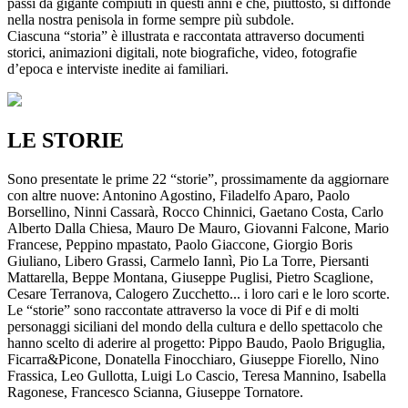
passi da gigante compiuti in questi anni e che, piuttosto, si diffonde
nella nostra penisola in forme sempre più subdole.
Ciascuna “storia” è illustrata e raccontata attraverso documenti
storici, animazioni digitali, note biografiche, video, fotografie
d’epoca e interviste inedite ai familiari.
LE STORIE
Sono presentate le prime 22 “storie”, prossimamente da aggiornare
con altre nuove: Antonino Agostino, Filadelfo Aparo, Paolo
Borsellino, Ninni Cassarà, Rocco Chinnici, Gaetano Costa, Carlo
Alberto Dalla Chiesa, Mauro De Mauro, Giovanni Falcone, Mario
Francese, Peppino mpastato, Paolo Giaccone, Giorgio Boris
Giuliano, Libero Grassi, Carmelo Iannì, Pio La Torre, Piersanti
Mattarella, Beppe Montana, Giuseppe Puglisi, Pietro Scaglione,
Cesare Terranova, Calogero Zucchetto... i loro cari e le loro scorte.
Le “storie” sono raccontate attraverso la voce di Pif e di molti
personaggi siciliani del mondo della cultura e dello spettacolo che
hanno scelto di aderire al progetto: Pippo Baudo, Paolo Briguglia,
Ficarra&Picone, Donatella Finocchiaro, Giuseppe Fiorello, Nino
Frassica, Leo Gullotta, Luigi Lo Cascio, Teresa Mannino, Isabella
Ragonese, Francesco Scianna, Giuseppe Tornatore.