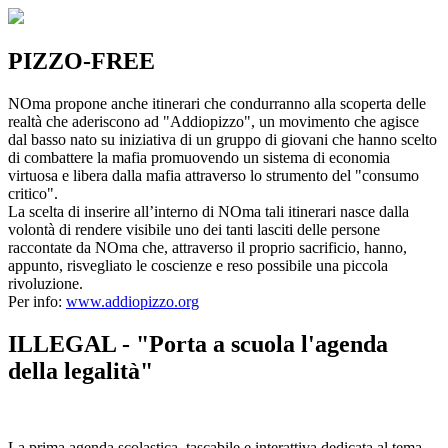
PIZZO-FREE
NOma propone anche itinerari che condurranno alla scoperta delle
realtà che aderiscono ad "Addiopizzo", un movimento che agisce
dal basso nato su iniziativa di un gruppo di giovani che hanno scelto
di combattere la mafia promuovendo un sistema di economia
virtuosa e libera dalla mafia attraverso lo strumento del "consumo
critico".
La scelta di inserire all’interno di NOma tali itinerari nasce dalla
volontà di rendere visibile uno dei tanti lasciti delle persone
raccontate da NOma che, attraverso il proprio sacrificio, hanno,
appunto, risvegliato le coscienze e reso possibile una piccola
rivoluzione.
Per info:
www.addiopizzo.org
ILLEGAL - "Porta a scuola l'agenda
della legalità"
La prima agenda scolastica, tascabile e interattiva dedicata al tema