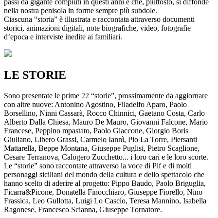
passi da gigante compiuti in questi anni e che, piuttosto, si diffonde
nella nostra penisola in forme sempre più subdole.
Ciascuna “storia” è illustrata e raccontata attraverso documenti
storici, animazioni digitali, note biografiche, video, fotografie
d’epoca e interviste inedite ai familiari.
LE STORIE
Sono presentate le prime 22 “storie”, prossimamente da aggiornare
con altre nuove: Antonino Agostino, Filadelfo Aparo, Paolo
Borsellino, Ninni Cassarà, Rocco Chinnici, Gaetano Costa, Carlo
Alberto Dalla Chiesa, Mauro De Mauro, Giovanni Falcone, Mario
Francese, Peppino mpastato, Paolo Giaccone, Giorgio Boris
Giuliano, Libero Grassi, Carmelo Iannì, Pio La Torre, Piersanti
Mattarella, Beppe Montana, Giuseppe Puglisi, Pietro Scaglione,
Cesare Terranova, Calogero Zucchetto... i loro cari e le loro scorte.
Le “storie” sono raccontate attraverso la voce di Pif e di molti
personaggi siciliani del mondo della cultura e dello spettacolo che
hanno scelto di aderire al progetto: Pippo Baudo, Paolo Briguglia,
Ficarra&Picone, Donatella Finocchiaro, Giuseppe Fiorello, Nino
Frassica, Leo Gullotta, Luigi Lo Cascio, Teresa Mannino, Isabella
Ragonese, Francesco Scianna, Giuseppe Tornatore.