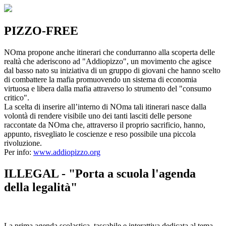
PIZZO-FREE
NOma propone anche itinerari che condurranno alla scoperta delle
realtà che aderiscono ad "Addiopizzo", un movimento che agisce
dal basso nato su iniziativa di un gruppo di giovani che hanno scelto
di combattere la mafia promuovendo un sistema di economia
virtuosa e libera dalla mafia attraverso lo strumento del "consumo
critico".
La scelta di inserire all’interno di NOma tali itinerari nasce dalla
volontà di rendere visibile uno dei tanti lasciti delle persone
raccontate da NOma che, attraverso il proprio sacrificio, hanno,
appunto, risvegliato le coscienze e reso possibile una piccola
rivoluzione.
Per info:
www.addiopizzo.org
ILLEGAL - "Porta a scuola l'agenda
della legalità"
La prima agenda scolastica, tascabile e interattiva dedicata al tema