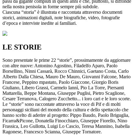
passi da gigante compiuti in questi anni e che, piuttosto, si diffonde
nella nostra penisola in forme sempre più subdole.
Ciascuna “storia” è illustrata e raccontata attraverso documenti
storici, animazioni digitali, note biografiche, video, fotografie
d’epoca e interviste inedite ai familiari.
LE STORIE
Sono presentate le prime 22 “storie”, prossimamente da aggiornare
con altre nuove: Antonino Agostino, Filadelfo Aparo, Paolo
Borsellino, Ninni Cassarà, Rocco Chinnici, Gaetano Costa, Carlo
Alberto Dalla Chiesa, Mauro De Mauro, Giovanni Falcone, Mario
Francese, Peppino mpastato, Paolo Giaccone, Giorgio Boris
Giuliano, Libero Grassi, Carmelo Iannì, Pio La Torre, Piersanti
Mattarella, Beppe Montana, Giuseppe Puglisi, Pietro Scaglione,
Cesare Terranova, Calogero Zucchetto... i loro cari e le loro scorte.
Le “storie” sono raccontate attraverso la voce di Pif e di molti
personaggi siciliani del mondo della cultura e dello spettacolo che
hanno scelto di aderire al progetto: Pippo Baudo, Paolo Briguglia,
Ficarra&Picone, Donatella Finocchiaro, Giuseppe Fiorello, Nino
Frassica, Leo Gullotta, Luigi Lo Cascio, Teresa Mannino, Isabella
Ragonese, Francesco Scianna, Giuseppe Tornatore.