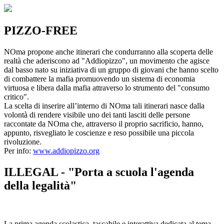
PIZZO-FREE
NOma propone anche itinerari che condurranno alla scoperta delle
realtà che aderiscono ad "Addiopizzo", un movimento che agisce
dal basso nato su iniziativa di un gruppo di giovani che hanno scelto
di combattere la mafia promuovendo un sistema di economia
virtuosa e libera dalla mafia attraverso lo strumento del "consumo
critico".
La scelta di inserire all’interno di NOma tali itinerari nasce dalla
volontà di rendere visibile uno dei tanti lasciti delle persone
raccontate da NOma che, attraverso il proprio sacrificio, hanno,
appunto, risvegliato le coscienze e reso possibile una piccola
rivoluzione.
Per info:
www.addiopizzo.org
ILLEGAL - "Porta a scuola l'agenda
della legalità"
La prima agenda scolastica, tascabile e interattiva dedicata al tema