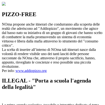
PIZZO-FREE
NOma propone anche itinerari che condurranno alla scoperta delle
realtà che aderiscono ad "Addiopizzo", un movimento che agisce
dal basso nato su iniziativa di un gruppo di giovani che hanno scelto
di combattere la mafia promuovendo un sistema di economia
virtuosa e libera dalla mafia attraverso lo strumento del "consumo
critico".
La scelta di inserire all’interno di NOma tali itinerari nasce dalla
volontà di rendere visibile uno dei tanti lasciti delle persone
raccontate da NOma che, attraverso il proprio sacrificio, hanno,
appunto, risvegliato le coscienze e reso possibile una piccola
rivoluzione.
Per info:
www.addiopizzo.org
ILLEGAL - "Porta a scuola l'agenda
della legalità"
La prima agenda scolastica, tascabile e interattiva dedicata al tema