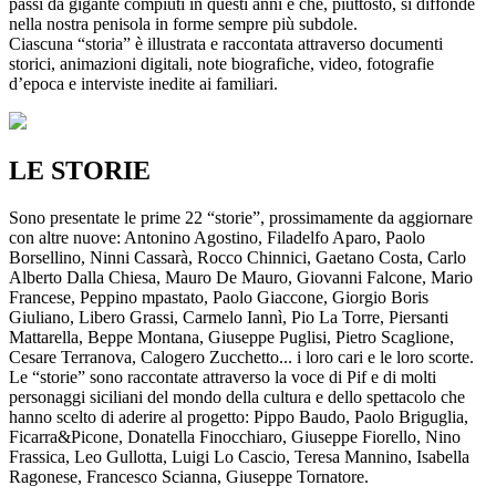
passi da gigante compiuti in questi anni e che, piuttosto, si diffonde
nella nostra penisola in forme sempre più subdole.
Ciascuna “storia” è illustrata e raccontata attraverso documenti
storici, animazioni digitali, note biografiche, video, fotografie
d’epoca e interviste inedite ai familiari.
LE STORIE
Sono presentate le prime 22 “storie”, prossimamente da aggiornare
con altre nuove: Antonino Agostino, Filadelfo Aparo, Paolo
Borsellino, Ninni Cassarà, Rocco Chinnici, Gaetano Costa, Carlo
Alberto Dalla Chiesa, Mauro De Mauro, Giovanni Falcone, Mario
Francese, Peppino mpastato, Paolo Giaccone, Giorgio Boris
Giuliano, Libero Grassi, Carmelo Iannì, Pio La Torre, Piersanti
Mattarella, Beppe Montana, Giuseppe Puglisi, Pietro Scaglione,
Cesare Terranova, Calogero Zucchetto... i loro cari e le loro scorte.
Le “storie” sono raccontate attraverso la voce di Pif e di molti
personaggi siciliani del mondo della cultura e dello spettacolo che
hanno scelto di aderire al progetto: Pippo Baudo, Paolo Briguglia,
Ficarra&Picone, Donatella Finocchiaro, Giuseppe Fiorello, Nino
Frassica, Leo Gullotta, Luigi Lo Cascio, Teresa Mannino, Isabella
Ragonese, Francesco Scianna, Giuseppe Tornatore.