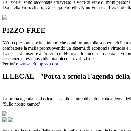
Le “storie” sono raccontate attraverso la voce di Pif e di molti person
Donatella Finocchiaro, Giuseppe Fiorello, Nino Frassica, Leo Gullot
PIZZO-FREE
NOma propone anche itinerari che condurranno alla scoperta delle rea
combattere la mafia promuovendo un sistema di economia virtuosa e lib
La scelta di inserire all’interno di NOma tali itinerari nasce dalla volo
coscienze e reso possibile una piccola rivoluzione.
Per info:
www.addiopizzo.org
ILLEGAL - "Porta a scuola l'agenda della 
La prima agenda scolastica, tascabile e interattiva dedicata al tema del
‘Sulle nostre gambe’.
Inizia ora la scoperta delle storie di mafia, scarica l'app da Google pla