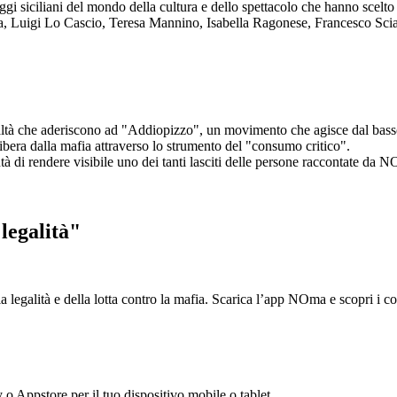
aggi siciliani del mondo della cultura e dello spettacolo che hanno scel
ta, Luigi Lo Cascio, Teresa Mannino, Isabella Ragonese, Francesco Sci
ltà che aderiscono ad "Addiopizzo", un movimento che agisce dal basso 
era dalla mafia attraverso lo strumento del "consumo critico".
ntà di rendere visibile uno dei tanti lasciti delle persone raccontate da N
legalità"
la legalità e della lotta contro la mafia. Scarica l’app NOma e scopri i 
y o Appstore per il tuo dispositivo mobile o tablet