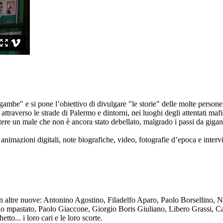
ambe" e si pone l’obiettivo di divulgare "le storie" delle molte persone 
ttraverso le strade di Palermo e dintorni, nei luoghi degli attentati mafi
re un male che non è ancora stato debellato, malgrado i passi da gigante 
animazioni digitali, note biografiche, video, fotografie d’epoca e intervis
n altre nuove: Antonino Agostino, Filadelfo Aparo, Paolo Borsellino, 
mpastato, Paolo Giaccone, Giorgio Boris Giuliano, Libero Grassi, Car
o... i loro cari e le loro scorte.