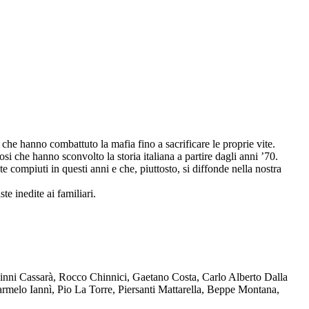
che hanno combattuto la mafia fino a sacrificare le proprie vite.
osi che hanno sconvolto la storia italiana a partire dagli anni ’70.
compiuti in questi anni e che, piuttosto, si diffonde nella nostra
te inedite ai familiari.
Ninni Cassarà, Rocco Chinnici, Gaetano Costa, Carlo Alberto Dalla
melo Iannì, Pio La Torre, Piersanti Mattarella, Beppe Montana,