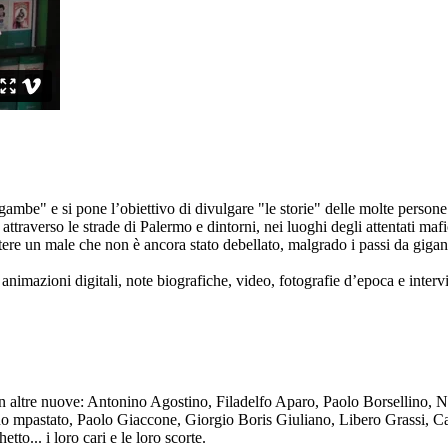
ambe" e si pone l’obiettivo di divulgare "le storie" delle molte persone 
ttraverso le strade di Palermo e dintorni, nei luoghi degli attentati mafi
re un male che non è ancora stato debellato, malgrado i passi da gigante 
animazioni digitali, note biografiche, video, fotografie d’epoca e intervis
n altre nuove: Antonino Agostino, Filadelfo Aparo, Paolo Borsellino, 
mpastato, Paolo Giaccone, Giorgio Boris Giuliano, Libero Grassi, Car
o... i loro cari e le loro scorte.