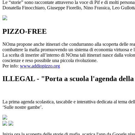
Le “storie” sono raccontate attraverso la voce di Pif e di molti person
Donatella Finocchiaro, Giuseppe Fiorello, Nino Frassica, Leo Gullot
PIZZO-FREE
NOma propone anche itinerari che condurranno alla scoperta delle rea
combattere la mafia promuovendo un sistema di economia virtuosa e lib
La scelta di inserire all’interno di NOma tali itinerari nasce dalla volo
coscienze e reso possibile una piccola rivoluzione.
Per info:
www.addiopizzo.org
ILLEGAL - "Porta a scuola l'agenda della 
La prima agenda scolastica, tascabile e interattiva dedicata al tema del
‘Sulle nostre gambe’.
Inizia ora la scoperta delle storie di mafia, scarica l'app da Google pla