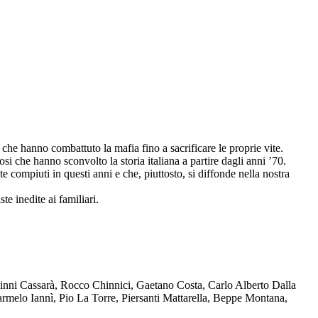
che hanno combattuto la mafia fino a sacrificare le proprie vite.
osi che hanno sconvolto la storia italiana a partire dagli anni ’70.
compiuti in questi anni e che, piuttosto, si diffonde nella nostra
te inedite ai familiari.
Ninni Cassarà, Rocco Chinnici, Gaetano Costa, Carlo Alberto Dalla
melo Iannì, Pio La Torre, Piersanti Mattarella, Beppe Montana,