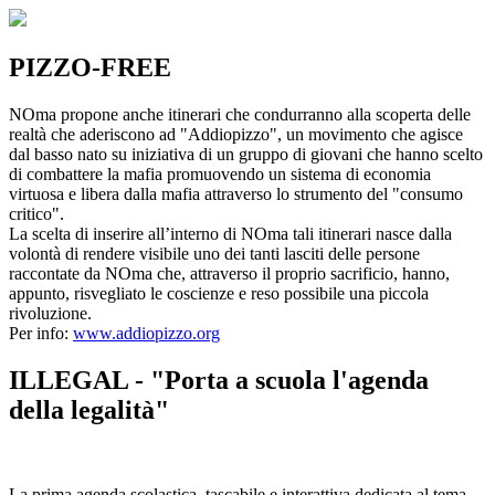
PIZZO-FREE
NOma propone anche itinerari che condurranno alla scoperta delle
realtà che aderiscono ad "Addiopizzo", un movimento che agisce
dal basso nato su iniziativa di un gruppo di giovani che hanno scelto
di combattere la mafia promuovendo un sistema di economia
virtuosa e libera dalla mafia attraverso lo strumento del "consumo
critico".
La scelta di inserire all’interno di NOma tali itinerari nasce dalla
volontà di rendere visibile uno dei tanti lasciti delle persone
raccontate da NOma che, attraverso il proprio sacrificio, hanno,
appunto, risvegliato le coscienze e reso possibile una piccola
rivoluzione.
Per info:
www.addiopizzo.org
ILLEGAL - "Porta a scuola l'agenda
della legalità"
La prima agenda scolastica, tascabile e interattiva dedicata al tema