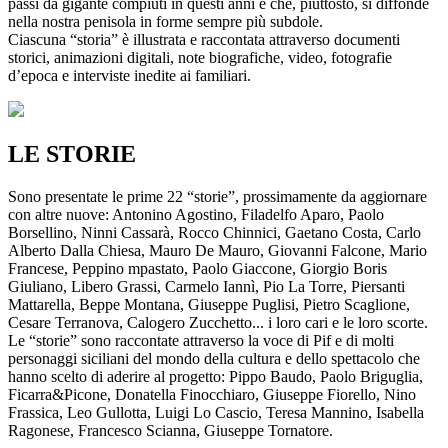
passi da gigante compiuti in questi anni e che, piuttosto, si diffonde
nella nostra penisola in forme sempre più subdole.
Ciascuna “storia” è illustrata e raccontata attraverso documenti
storici, animazioni digitali, note biografiche, video, fotografie
d’epoca e interviste inedite ai familiari.
LE STORIE
Sono presentate le prime 22 “storie”, prossimamente da aggiornare
con altre nuove: Antonino Agostino, Filadelfo Aparo, Paolo
Borsellino, Ninni Cassarà, Rocco Chinnici, Gaetano Costa, Carlo
Alberto Dalla Chiesa, Mauro De Mauro, Giovanni Falcone, Mario
Francese, Peppino mpastato, Paolo Giaccone, Giorgio Boris
Giuliano, Libero Grassi, Carmelo Iannì, Pio La Torre, Piersanti
Mattarella, Beppe Montana, Giuseppe Puglisi, Pietro Scaglione,
Cesare Terranova, Calogero Zucchetto... i loro cari e le loro scorte.
Le “storie” sono raccontate attraverso la voce di Pif e di molti
personaggi siciliani del mondo della cultura e dello spettacolo che
hanno scelto di aderire al progetto: Pippo Baudo, Paolo Briguglia,
Ficarra&Picone, Donatella Finocchiaro, Giuseppe Fiorello, Nino
Frassica, Leo Gullotta, Luigi Lo Cascio, Teresa Mannino, Isabella
Ragonese, Francesco Scianna, Giuseppe Tornatore.