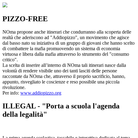
PIZZO-FREE
NOma propone anche itinerari che condurranno alla scoperta delle
realtà che aderiscono ad "Addiopizzo", un movimento che agisce
dal basso nato su iniziativa di un gruppo di giovani che hanno scelto
di combattere la mafia promuovendo un sistema di economia
virtuosa e libera dalla mafia attraverso lo strumento del "consumo
critico".
La scelta di inserire all’interno di NOma tali itinerari nasce dalla
volontà di rendere visibile uno dei tanti lasciti delle persone
raccontate da NOma che, attraverso il proprio sacrificio, hanno,
appunto, risvegliato le coscienze e reso possibile una piccola
rivoluzione.
Per info:
www.addiopizzo.org
ILLEGAL - "Porta a scuola l'agenda
della legalità"
La prima agenda scolastica, tascabile e interattiva dedicata al tema