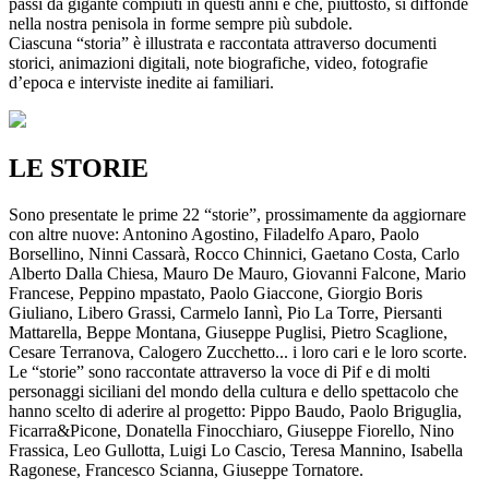
passi da gigante compiuti in questi anni e che, piuttosto, si diffonde
nella nostra penisola in forme sempre più subdole.
Ciascuna “storia” è illustrata e raccontata attraverso documenti
storici, animazioni digitali, note biografiche, video, fotografie
d’epoca e interviste inedite ai familiari.
LE STORIE
Sono presentate le prime 22 “storie”, prossimamente da aggiornare
con altre nuove: Antonino Agostino, Filadelfo Aparo, Paolo
Borsellino, Ninni Cassarà, Rocco Chinnici, Gaetano Costa, Carlo
Alberto Dalla Chiesa, Mauro De Mauro, Giovanni Falcone, Mario
Francese, Peppino mpastato, Paolo Giaccone, Giorgio Boris
Giuliano, Libero Grassi, Carmelo Iannì, Pio La Torre, Piersanti
Mattarella, Beppe Montana, Giuseppe Puglisi, Pietro Scaglione,
Cesare Terranova, Calogero Zucchetto... i loro cari e le loro scorte.
Le “storie” sono raccontate attraverso la voce di Pif e di molti
personaggi siciliani del mondo della cultura e dello spettacolo che
hanno scelto di aderire al progetto: Pippo Baudo, Paolo Briguglia,
Ficarra&Picone, Donatella Finocchiaro, Giuseppe Fiorello, Nino
Frassica, Leo Gullotta, Luigi Lo Cascio, Teresa Mannino, Isabella
Ragonese, Francesco Scianna, Giuseppe Tornatore.