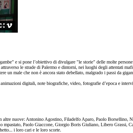
ambe" e si pone l’obiettivo di divulgare "le storie" delle molte persone 
ttraverso le strade di Palermo e dintorni, nei luoghi degli attentati mafi
re un male che non è ancora stato debellato, malgrado i passi da gigante 
animazioni digitali, note biografiche, video, fotografie d’epoca e intervis
n altre nuove: Antonino Agostino, Filadelfo Aparo, Paolo Borsellino, 
mpastato, Paolo Giaccone, Giorgio Boris Giuliano, Libero Grassi, Car
o... i loro cari e le loro scorte.