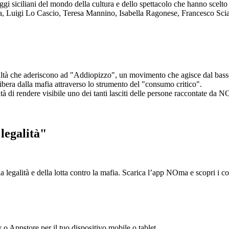
aggi siciliani del mondo della cultura e dello spettacolo che hanno scel
ta, Luigi Lo Cascio, Teresa Mannino, Isabella Ragonese, Francesco Sci
ltà che aderiscono ad "Addiopizzo", un movimento che agisce dal basso 
era dalla mafia attraverso lo strumento del "consumo critico".
ntà di rendere visibile uno dei tanti lasciti delle persone raccontate da N
legalità"
la legalità e della lotta contro la mafia. Scarica l’app NOma e scopri i 
y o Appstore per il tuo dispositivo mobile o tablet