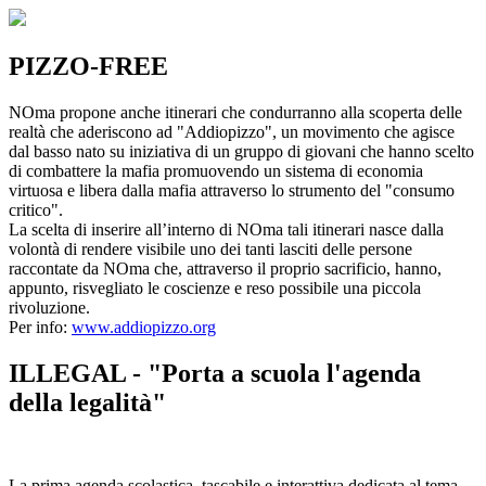
PIZZO-FREE
NOma propone anche itinerari che condurranno alla scoperta delle
realtà che aderiscono ad "Addiopizzo", un movimento che agisce
dal basso nato su iniziativa di un gruppo di giovani che hanno scelto
di combattere la mafia promuovendo un sistema di economia
virtuosa e libera dalla mafia attraverso lo strumento del "consumo
critico".
La scelta di inserire all’interno di NOma tali itinerari nasce dalla
volontà di rendere visibile uno dei tanti lasciti delle persone
raccontate da NOma che, attraverso il proprio sacrificio, hanno,
appunto, risvegliato le coscienze e reso possibile una piccola
rivoluzione.
Per info:
www.addiopizzo.org
ILLEGAL - "Porta a scuola l'agenda
della legalità"
La prima agenda scolastica, tascabile e interattiva dedicata al tema