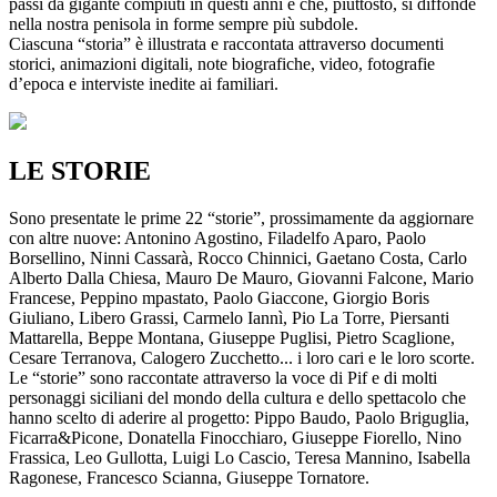
passi da gigante compiuti in questi anni e che, piuttosto, si diffonde
nella nostra penisola in forme sempre più subdole.
Ciascuna “storia” è illustrata e raccontata attraverso documenti
storici, animazioni digitali, note biografiche, video, fotografie
d’epoca e interviste inedite ai familiari.
LE STORIE
Sono presentate le prime 22 “storie”, prossimamente da aggiornare
con altre nuove: Antonino Agostino, Filadelfo Aparo, Paolo
Borsellino, Ninni Cassarà, Rocco Chinnici, Gaetano Costa, Carlo
Alberto Dalla Chiesa, Mauro De Mauro, Giovanni Falcone, Mario
Francese, Peppino mpastato, Paolo Giaccone, Giorgio Boris
Giuliano, Libero Grassi, Carmelo Iannì, Pio La Torre, Piersanti
Mattarella, Beppe Montana, Giuseppe Puglisi, Pietro Scaglione,
Cesare Terranova, Calogero Zucchetto... i loro cari e le loro scorte.
Le “storie” sono raccontate attraverso la voce di Pif e di molti
personaggi siciliani del mondo della cultura e dello spettacolo che
hanno scelto di aderire al progetto: Pippo Baudo, Paolo Briguglia,
Ficarra&Picone, Donatella Finocchiaro, Giuseppe Fiorello, Nino
Frassica, Leo Gullotta, Luigi Lo Cascio, Teresa Mannino, Isabella
Ragonese, Francesco Scianna, Giuseppe Tornatore.