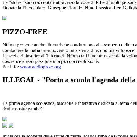
Le “storie” sono raccontate attraverso la voce di Pif e di molti person
Donatella Finocchiaro, Giuseppe Fiorello, Nino Frassica, Leo Gullot
PIZZO-FREE
NOma propone anche itinerari che condurranno alla scoperta delle rea
combattere la mafia promuovendo un sistema di economia virtuosa e lib
La scelta di inserire all’interno di NOma tali itinerari nasce dalla volo
coscienze e reso possibile una piccola rivoluzione.
Per info:
www.addiopizzo.org
ILLEGAL - "Porta a scuola l'agenda della 
La prima agenda scolastica, tascabile e interattiva dedicata al tema del
‘Sulle nostre gambe’.
Inizia ora la scoperta delle storie di mafia, scarica l'app da Google pla