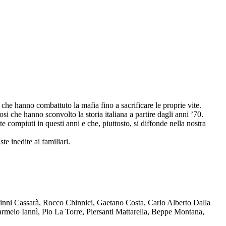
che hanno combattuto la mafia fino a sacrificare le proprie vite.
osi che hanno sconvolto la storia italiana a partire dagli anni ’70.
compiuti in questi anni e che, piuttosto, si diffonde nella nostra
te inedite ai familiari.
Ninni Cassarà, Rocco Chinnici, Gaetano Costa, Carlo Alberto Dalla
melo Iannì, Pio La Torre, Piersanti Mattarella, Beppe Montana,