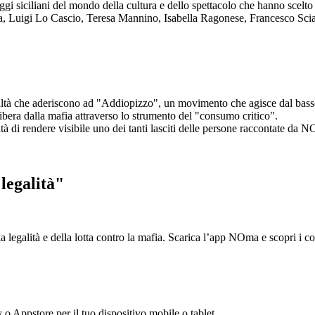
aggi siciliani del mondo della cultura e dello spettacolo che hanno scel
ta, Luigi Lo Cascio, Teresa Mannino, Isabella Ragonese, Francesco Sci
ltà che aderiscono ad "Addiopizzo", un movimento che agisce dal basso 
era dalla mafia attraverso lo strumento del "consumo critico".
ntà di rendere visibile uno dei tanti lasciti delle persone raccontate da N
legalità"
la legalità e della lotta contro la mafia. Scarica l’app NOma e scopri i 
y o Appstore per il tuo dispositivo mobile o tablet