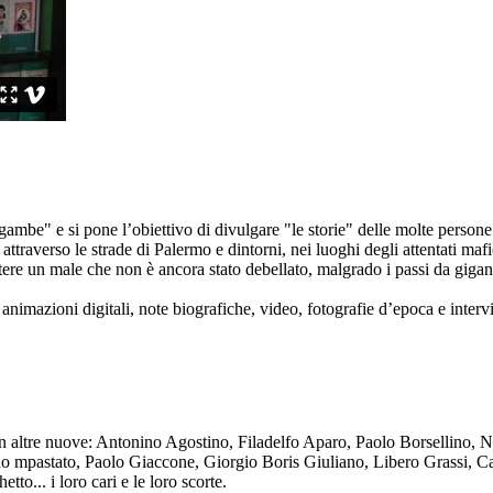
ambe" e si pone l’obiettivo di divulgare "le storie" delle molte persone 
ttraverso le strade di Palermo e dintorni, nei luoghi degli attentati mafi
re un male che non è ancora stato debellato, malgrado i passi da gigante 
animazioni digitali, note biografiche, video, fotografie d’epoca e intervis
n altre nuove: Antonino Agostino, Filadelfo Aparo, Paolo Borsellino, 
mpastato, Paolo Giaccone, Giorgio Boris Giuliano, Libero Grassi, Car
o... i loro cari e le loro scorte.