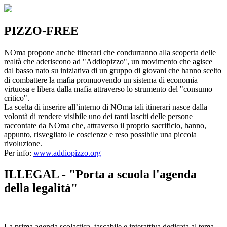
PIZZO-FREE
NOma propone anche itinerari che condurranno alla scoperta delle
realtà che aderiscono ad "Addiopizzo", un movimento che agisce
dal basso nato su iniziativa di un gruppo di giovani che hanno scelto
di combattere la mafia promuovendo un sistema di economia
virtuosa e libera dalla mafia attraverso lo strumento del "consumo
critico".
La scelta di inserire all’interno di NOma tali itinerari nasce dalla
volontà di rendere visibile uno dei tanti lasciti delle persone
raccontate da NOma che, attraverso il proprio sacrificio, hanno,
appunto, risvegliato le coscienze e reso possibile una piccola
rivoluzione.
Per info:
www.addiopizzo.org
ILLEGAL - "Porta a scuola l'agenda
della legalità"
La prima agenda scolastica, tascabile e interattiva dedicata al tema