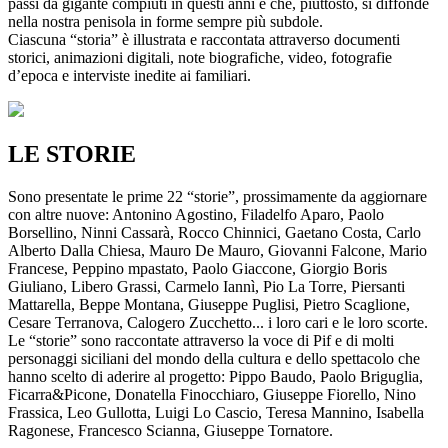
passi da gigante compiuti in questi anni e che, piuttosto, si diffonde
nella nostra penisola in forme sempre più subdole.
Ciascuna “storia” è illustrata e raccontata attraverso documenti
storici, animazioni digitali, note biografiche, video, fotografie
d’epoca e interviste inedite ai familiari.
LE STORIE
Sono presentate le prime 22 “storie”, prossimamente da aggiornare
con altre nuove: Antonino Agostino, Filadelfo Aparo, Paolo
Borsellino, Ninni Cassarà, Rocco Chinnici, Gaetano Costa, Carlo
Alberto Dalla Chiesa, Mauro De Mauro, Giovanni Falcone, Mario
Francese, Peppino mpastato, Paolo Giaccone, Giorgio Boris
Giuliano, Libero Grassi, Carmelo Iannì, Pio La Torre, Piersanti
Mattarella, Beppe Montana, Giuseppe Puglisi, Pietro Scaglione,
Cesare Terranova, Calogero Zucchetto... i loro cari e le loro scorte.
Le “storie” sono raccontate attraverso la voce di Pif e di molti
personaggi siciliani del mondo della cultura e dello spettacolo che
hanno scelto di aderire al progetto: Pippo Baudo, Paolo Briguglia,
Ficarra&Picone, Donatella Finocchiaro, Giuseppe Fiorello, Nino
Frassica, Leo Gullotta, Luigi Lo Cascio, Teresa Mannino, Isabella
Ragonese, Francesco Scianna, Giuseppe Tornatore.