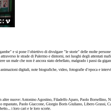
ambe" e si pone l’obiettivo di divulgare "le storie" delle molte persone 
ttraverso le strade di Palermo e dintorni, nei luoghi degli attentati mafi
re un male che non è ancora stato debellato, malgrado i passi da gigante 
animazioni digitali, note biografiche, video, fotografie d’epoca e intervis
n altre nuove: Antonino Agostino, Filadelfo Aparo, Paolo Borsellino, 
mpastato, Paolo Giaccone, Giorgio Boris Giuliano, Libero Grassi, Car
o... i loro cari e le loro scorte.