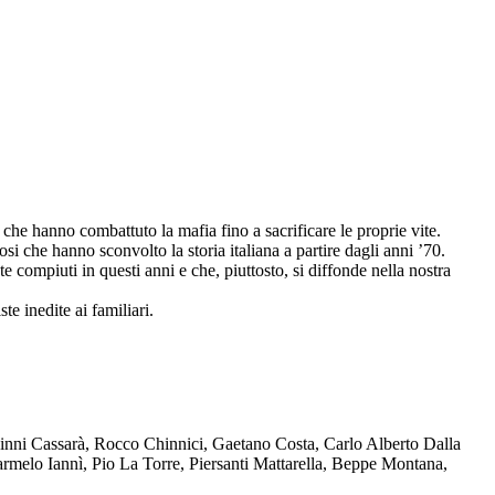
che hanno combattuto la mafia fino a sacrificare le proprie vite.
osi che hanno sconvolto la storia italiana a partire dagli anni ’70.
compiuti in questi anni e che, piuttosto, si diffonde nella nostra
te inedite ai familiari.
Ninni Cassarà, Rocco Chinnici, Gaetano Costa, Carlo Alberto Dalla
melo Iannì, Pio La Torre, Piersanti Mattarella, Beppe Montana,