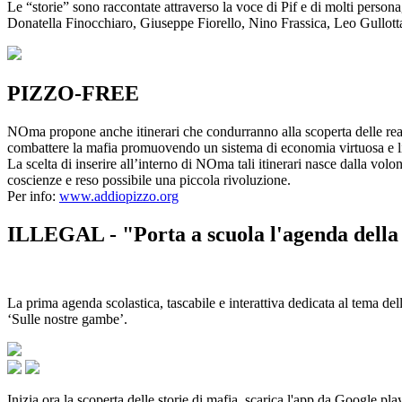
Le “storie” sono raccontate attraverso la voce di Pif e di molti person
Donatella Finocchiaro, Giuseppe Fiorello, Nino Frassica, Leo Gullot
PIZZO-FREE
NOma propone anche itinerari che condurranno alla scoperta delle rea
combattere la mafia promuovendo un sistema di economia virtuosa e lib
La scelta di inserire all’interno di NOma tali itinerari nasce dalla volo
coscienze e reso possibile una piccola rivoluzione.
Per info:
www.addiopizzo.org
ILLEGAL - "Porta a scuola l'agenda della 
La prima agenda scolastica, tascabile e interattiva dedicata al tema del
‘Sulle nostre gambe’.
Inizia ora la scoperta delle storie di mafia, scarica l'app da Google pla