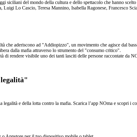
aggi siciliani del mondo della cultura e dello spettacolo che hanno scel
ta, Luigi Lo Cascio, Teresa Mannino, Isabella Ragonese, Francesco Sci
ltà che aderiscono ad "Addiopizzo", un movimento che agisce dal basso 
era dalla mafia attraverso lo strumento del "consumo critico".
ntà di rendere visibile uno dei tanti lasciti delle persone raccontate da N
legalità"
la legalità e della lotta contro la mafia. Scarica l’app NOma e scopri i 
y o Appstore per il tuo dispositivo mobile o tablet