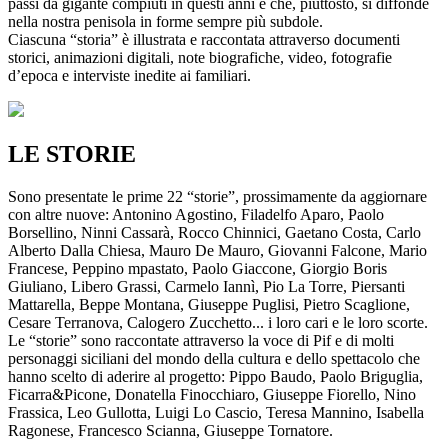
passi da gigante compiuti in questi anni e che, piuttosto, si diffonde
nella nostra penisola in forme sempre più subdole.
Ciascuna “storia” è illustrata e raccontata attraverso documenti
storici, animazioni digitali, note biografiche, video, fotografie
d’epoca e interviste inedite ai familiari.
LE STORIE
Sono presentate le prime 22 “storie”, prossimamente da aggiornare
con altre nuove: Antonino Agostino, Filadelfo Aparo, Paolo
Borsellino, Ninni Cassarà, Rocco Chinnici, Gaetano Costa, Carlo
Alberto Dalla Chiesa, Mauro De Mauro, Giovanni Falcone, Mario
Francese, Peppino mpastato, Paolo Giaccone, Giorgio Boris
Giuliano, Libero Grassi, Carmelo Iannì, Pio La Torre, Piersanti
Mattarella, Beppe Montana, Giuseppe Puglisi, Pietro Scaglione,
Cesare Terranova, Calogero Zucchetto... i loro cari e le loro scorte.
Le “storie” sono raccontate attraverso la voce di Pif e di molti
personaggi siciliani del mondo della cultura e dello spettacolo che
hanno scelto di aderire al progetto: Pippo Baudo, Paolo Briguglia,
Ficarra&Picone, Donatella Finocchiaro, Giuseppe Fiorello, Nino
Frassica, Leo Gullotta, Luigi Lo Cascio, Teresa Mannino, Isabella
Ragonese, Francesco Scianna, Giuseppe Tornatore.