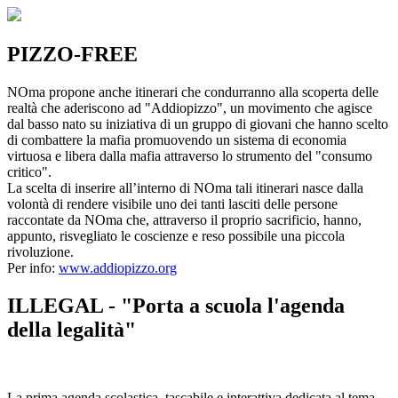
PIZZO-FREE
NOma propone anche itinerari che condurranno alla scoperta delle
realtà che aderiscono ad "Addiopizzo", un movimento che agisce
dal basso nato su iniziativa di un gruppo di giovani che hanno scelto
di combattere la mafia promuovendo un sistema di economia
virtuosa e libera dalla mafia attraverso lo strumento del "consumo
critico".
La scelta di inserire all’interno di NOma tali itinerari nasce dalla
volontà di rendere visibile uno dei tanti lasciti delle persone
raccontate da NOma che, attraverso il proprio sacrificio, hanno,
appunto, risvegliato le coscienze e reso possibile una piccola
rivoluzione.
Per info:
www.addiopizzo.org
ILLEGAL - "Porta a scuola l'agenda
della legalità"
La prima agenda scolastica, tascabile e interattiva dedicata al tema