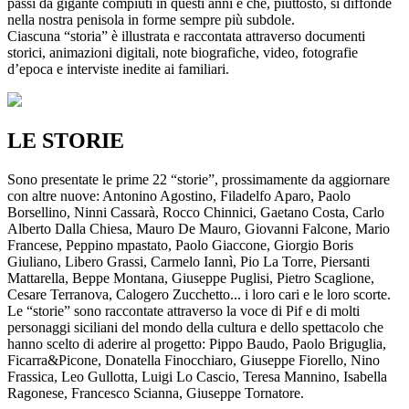
passi da gigante compiuti in questi anni e che, piuttosto, si diffonde
nella nostra penisola in forme sempre più subdole.
Ciascuna “storia” è illustrata e raccontata attraverso documenti
storici, animazioni digitali, note biografiche, video, fotografie
d’epoca e interviste inedite ai familiari.
LE STORIE
Sono presentate le prime 22 “storie”, prossimamente da aggiornare
con altre nuove: Antonino Agostino, Filadelfo Aparo, Paolo
Borsellino, Ninni Cassarà, Rocco Chinnici, Gaetano Costa, Carlo
Alberto Dalla Chiesa, Mauro De Mauro, Giovanni Falcone, Mario
Francese, Peppino mpastato, Paolo Giaccone, Giorgio Boris
Giuliano, Libero Grassi, Carmelo Iannì, Pio La Torre, Piersanti
Mattarella, Beppe Montana, Giuseppe Puglisi, Pietro Scaglione,
Cesare Terranova, Calogero Zucchetto... i loro cari e le loro scorte.
Le “storie” sono raccontate attraverso la voce di Pif e di molti
personaggi siciliani del mondo della cultura e dello spettacolo che
hanno scelto di aderire al progetto: Pippo Baudo, Paolo Briguglia,
Ficarra&Picone, Donatella Finocchiaro, Giuseppe Fiorello, Nino
Frassica, Leo Gullotta, Luigi Lo Cascio, Teresa Mannino, Isabella
Ragonese, Francesco Scianna, Giuseppe Tornatore.