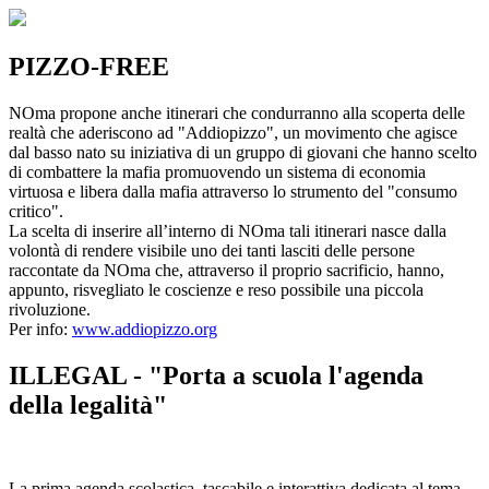
PIZZO-FREE
NOma propone anche itinerari che condurranno alla scoperta delle
realtà che aderiscono ad "Addiopizzo", un movimento che agisce
dal basso nato su iniziativa di un gruppo di giovani che hanno scelto
di combattere la mafia promuovendo un sistema di economia
virtuosa e libera dalla mafia attraverso lo strumento del "consumo
critico".
La scelta di inserire all’interno di NOma tali itinerari nasce dalla
volontà di rendere visibile uno dei tanti lasciti delle persone
raccontate da NOma che, attraverso il proprio sacrificio, hanno,
appunto, risvegliato le coscienze e reso possibile una piccola
rivoluzione.
Per info:
www.addiopizzo.org
ILLEGAL - "Porta a scuola l'agenda
della legalità"
La prima agenda scolastica, tascabile e interattiva dedicata al tema