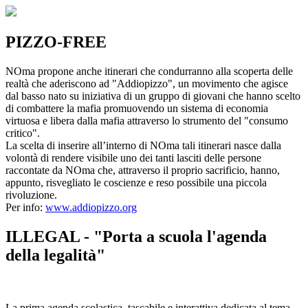
PIZZO-FREE
NOma propone anche itinerari che condurranno alla scoperta delle
realtà che aderiscono ad "Addiopizzo", un movimento che agisce
dal basso nato su iniziativa di un gruppo di giovani che hanno scelto
di combattere la mafia promuovendo un sistema di economia
virtuosa e libera dalla mafia attraverso lo strumento del "consumo
critico".
La scelta di inserire all’interno di NOma tali itinerari nasce dalla
volontà di rendere visibile uno dei tanti lasciti delle persone
raccontate da NOma che, attraverso il proprio sacrificio, hanno,
appunto, risvegliato le coscienze e reso possibile una piccola
rivoluzione.
Per info:
www.addiopizzo.org
ILLEGAL - "Porta a scuola l'agenda
della legalità"
La prima agenda scolastica, tascabile e interattiva dedicata al tema