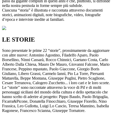
passi da gigante compiuti in questi anni e che, piuttosto, si diffonde
nella nostra penisola in forme sempre più subdole.
Ciascuna “storia” è illustrata e raccontata attraverso documenti
storici, animazioni digitali, note biografiche, video, fotografie
d’epoca e interviste inedite ai familiari.
LE STORIE
Sono presentate le prime 22 “storie”, prossimamente da aggiornare
con altre nuove: Antonino Agostino, Filadelfo Aparo, Paolo
Borsellino, Ninni Cassarà, Rocco Chinnici, Gaetano Costa, Carlo
Alberto Dalla Chiesa, Mauro De Mauro, Giovanni Falcone, Mario
Francese, Peppino mpastato, Paolo Giaccone, Giorgio Boris
Giuliano, Libero Grassi, Carmelo Iannì, Pio La Torre, Piersanti
Mattarella, Beppe Montana, Giuseppe Puglisi, Pietro Scaglione,
Cesare Terranova, Calogero Zucchetto... i loro cari e le loro scorte.
Le “storie” sono raccontate attraverso la voce di Pif e di molti
personaggi siciliani del mondo della cultura e dello spettacolo che
hanno scelto di aderire al progetto: Pippo Baudo, Paolo Briguglia,
Ficarra&Picone, Donatella Finocchiaro, Giuseppe Fiorello, Nino
Frassica, Leo Gullotta, Luigi Lo Cascio, Teresa Mannino, Isabella
Ragonese, Francesco Scianna, Giuseppe Tornatore.