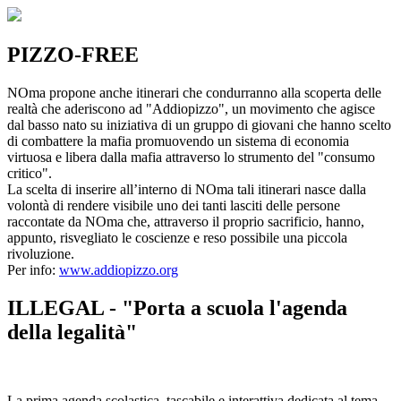
PIZZO-FREE
NOma propone anche itinerari che condurranno alla scoperta delle
realtà che aderiscono ad "Addiopizzo", un movimento che agisce
dal basso nato su iniziativa di un gruppo di giovani che hanno scelto
di combattere la mafia promuovendo un sistema di economia
virtuosa e libera dalla mafia attraverso lo strumento del "consumo
critico".
La scelta di inserire all’interno di NOma tali itinerari nasce dalla
volontà di rendere visibile uno dei tanti lasciti delle persone
raccontate da NOma che, attraverso il proprio sacrificio, hanno,
appunto, risvegliato le coscienze e reso possibile una piccola
rivoluzione.
Per info:
www.addiopizzo.org
ILLEGAL - "Porta a scuola l'agenda
della legalità"
La prima agenda scolastica, tascabile e interattiva dedicata al tema