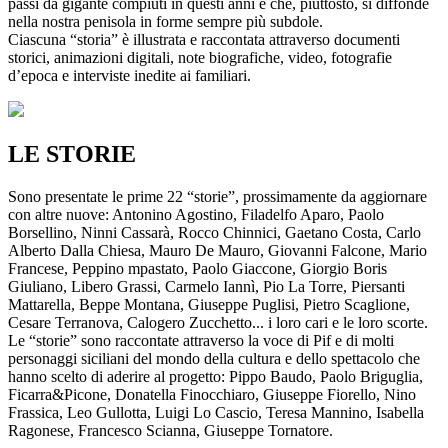
passi da gigante compiuti in questi anni e che, piuttosto, si diffonde
nella nostra penisola in forme sempre più subdole.
Ciascuna “storia” è illustrata e raccontata attraverso documenti
storici, animazioni digitali, note biografiche, video, fotografie
d’epoca e interviste inedite ai familiari.
LE STORIE
Sono presentate le prime 22 “storie”, prossimamente da aggiornare
con altre nuove: Antonino Agostino, Filadelfo Aparo, Paolo
Borsellino, Ninni Cassarà, Rocco Chinnici, Gaetano Costa, Carlo
Alberto Dalla Chiesa, Mauro De Mauro, Giovanni Falcone, Mario
Francese, Peppino mpastato, Paolo Giaccone, Giorgio Boris
Giuliano, Libero Grassi, Carmelo Iannì, Pio La Torre, Piersanti
Mattarella, Beppe Montana, Giuseppe Puglisi, Pietro Scaglione,
Cesare Terranova, Calogero Zucchetto... i loro cari e le loro scorte.
Le “storie” sono raccontate attraverso la voce di Pif e di molti
personaggi siciliani del mondo della cultura e dello spettacolo che
hanno scelto di aderire al progetto: Pippo Baudo, Paolo Briguglia,
Ficarra&Picone, Donatella Finocchiaro, Giuseppe Fiorello, Nino
Frassica, Leo Gullotta, Luigi Lo Cascio, Teresa Mannino, Isabella
Ragonese, Francesco Scianna, Giuseppe Tornatore.