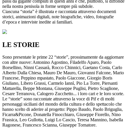
passi da gigante compiuti in questi anni e che, piuttosto, si diffonde
nella nostra penisola in forme sempre più subdole.
Ciascuna “storia” è illustrata e raccontata attraverso documenti
storici, animazioni digitali, note biografiche, video, fotografie
d’epoca e interviste inedite ai familiari.
LE STORIE
Sono presentate le prime 22 “storie”, prossimamente da aggiornare
con altre nuove: Antonino Agostino, Filadelfo Aparo, Paolo
Borsellino, Ninni Cassarà, Rocco Chinnici, Gaetano Costa, Carlo
Alberto Dalla Chiesa, Mauro De Mauro, Giovanni Falcone, Mario
Francese, Peppino mpastato, Paolo Giaccone, Giorgio Boris
Giuliano, Libero Grassi, Carmelo Iannì, Pio La Torre, Piersanti
Mattarella, Beppe Montana, Giuseppe Puglisi, Pietro Scaglione,
Cesare Terranova, Calogero Zucchetto... i loro cari e le loro scorte.
Le “storie” sono raccontate attraverso la voce di Pif e di molti
personaggi siciliani del mondo della cultura e dello spettacolo che
hanno scelto di aderire al progetto: Pippo Baudo, Paolo Briguglia,
Ficarra&Picone, Donatella Finocchiaro, Giuseppe Fiorello, Nino
Frassica, Leo Gullotta, Luigi Lo Cascio, Teresa Mannino, Isabella
Ragonese, Francesco Scianna, Giuseppe Tornatore.