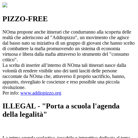
PIZZO-FREE
NOma propone anche itinerari che condurranno alla scoperta delle
realtà che aderiscono ad "Addiopizzo", un movimento che agisce
dal basso nato su iniziativa di un gruppo di giovani che hanno scelto
di combattere la mafia promuovendo un sistema di economia
virtuosa e libera dalla mafia attraverso lo strumento del "consumo
critico".
La scelta di inserire all’interno di NOma tali itinerari nasce dalla
volontà di rendere visibile uno dei tanti lasciti delle persone
raccontate da NOma che, attraverso il proprio sacrificio, hanno,
appunto, risvegliato le coscienze e reso possibile una piccola
rivoluzione.
Per info:
www.addiopizzo.org
ILLEGAL - "Porta a scuola l'agenda
della legalità"
La prima agenda scolastica, tascabile e interattiva dedicata al tema