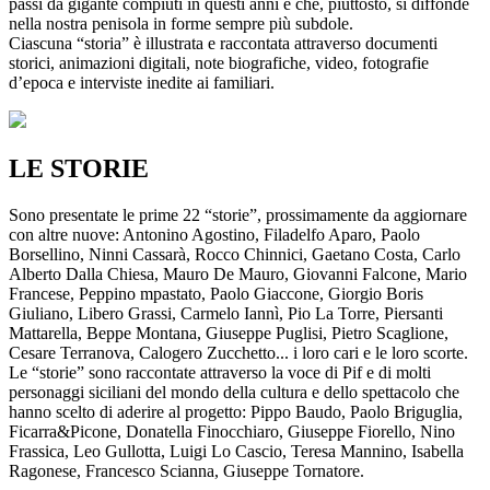
passi da gigante compiuti in questi anni e che, piuttosto, si diffonde
nella nostra penisola in forme sempre più subdole.
Ciascuna “storia” è illustrata e raccontata attraverso documenti
storici, animazioni digitali, note biografiche, video, fotografie
d’epoca e interviste inedite ai familiari.
LE STORIE
Sono presentate le prime 22 “storie”, prossimamente da aggiornare
con altre nuove: Antonino Agostino, Filadelfo Aparo, Paolo
Borsellino, Ninni Cassarà, Rocco Chinnici, Gaetano Costa, Carlo
Alberto Dalla Chiesa, Mauro De Mauro, Giovanni Falcone, Mario
Francese, Peppino mpastato, Paolo Giaccone, Giorgio Boris
Giuliano, Libero Grassi, Carmelo Iannì, Pio La Torre, Piersanti
Mattarella, Beppe Montana, Giuseppe Puglisi, Pietro Scaglione,
Cesare Terranova, Calogero Zucchetto... i loro cari e le loro scorte.
Le “storie” sono raccontate attraverso la voce di Pif e di molti
personaggi siciliani del mondo della cultura e dello spettacolo che
hanno scelto di aderire al progetto: Pippo Baudo, Paolo Briguglia,
Ficarra&Picone, Donatella Finocchiaro, Giuseppe Fiorello, Nino
Frassica, Leo Gullotta, Luigi Lo Cascio, Teresa Mannino, Isabella
Ragonese, Francesco Scianna, Giuseppe Tornatore.