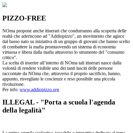
PIZZO-FREE
NOma propone anche itinerari che condurranno alla scoperta delle
realtà che aderiscono ad "Addiopizzo", un movimento che agisce
dal basso nato su iniziativa di un gruppo di giovani che hanno scelto
di combattere la mafia promuovendo un sistema di economia
virtuosa e libera dalla mafia attraverso lo strumento del "consumo
critico".
La scelta di inserire all’interno di NOma tali itinerari nasce dalla
volontà di rendere visibile uno dei tanti lasciti delle persone
raccontate da NOma che, attraverso il proprio sacrificio, hanno,
appunto, risvegliato le coscienze e reso possibile una piccola
rivoluzione.
Per info:
www.addiopizzo.org
ILLEGAL - "Porta a scuola l'agenda
della legalità"
La prima agenda scolastica, tascabile e interattiva dedicata al tema