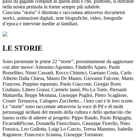
passi da gigante compiuti in questi anni e che, piuttosto, si diffonde
nella nostra penisola in forme sempre più subdole.
Ciascuna “storia” è illustrata e raccontata attraverso documenti
storici, animazioni digitali, note biografiche, video, fotografie
d’epoca e interviste inedite ai familiari.
LE STORIE
Sono presentate le prime 22 “storie”, prossimamente da aggiornare
con altre nuove: Antonino Agostino, Filadelfo Aparo, Paolo
Borsellino, Ninni Cassarà, Rocco Chinnici, Gaetano Costa, Carlo
Alberto Dalla Chiesa, Mauro De Mauro, Giovanni Falcone, Mario
Francese, Peppino mpastato, Paolo Giaccone, Giorgio Boris
Giuliano, Libero Grassi, Carmelo Iannì, Pio La Torre, Piersanti
Mattarella, Beppe Montana, Giuseppe Puglisi, Pietro Scaglione,
Cesare Terranova, Calogero Zucchetto... i loro cari e le loro scorte.
Le “storie” sono raccontate attraverso la voce di Pif e di molti
personaggi siciliani del mondo della cultura e dello spettacolo che
hanno scelto di aderire al progetto: Pippo Baudo, Paolo Briguglia,
Ficarra&Picone, Donatella Finocchiaro, Giuseppe Fiorello, Nino
Frassica, Leo Gullotta, Luigi Lo Cascio, Teresa Mannino, Isabella
Ragonese, Francesco Scianna, Giuseppe Tornatore.