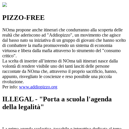
PIZZO-FREE
NOma propone anche itinerari che condurranno alla scoperta delle
realtà che aderiscono ad "Addiopizzo", un movimento che agisce
dal basso nato su iniziativa di un gruppo di giovani che hanno scelto
di combattere la mafia promuovendo un sistema di economia
virtuosa e libera dalla mafia attraverso lo strumento del "consumo
critico".
La scelta di inserire all’interno di NOma tali itinerari nasce dalla
volontà di rendere visibile uno dei tanti lasciti delle persone
raccontate da NOma che, attraverso il proprio sacrificio, hanno,
appunto, risvegliato le coscienze e reso possibile una piccola
rivoluzione.
Per info:
www.addiopizzo.org
ILLEGAL - "Porta a scuola l'agenda
della legalità"
La prima agenda scolastica, tascabile e interattiva dedicata al tema