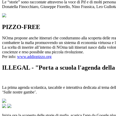
Le “storie” sono raccontate attraverso la voce di Pif e di molti person
Donatella Finocchiaro, Giuseppe Fiorello, Nino Frassica, Leo Gullot
PIZZO-FREE
NOma propone anche itinerari che condurranno alla scoperta delle rea
combattere la mafia promuovendo un sistema di economia virtuosa e lib
La scelta di inserire all’interno di NOma tali itinerari nasce dalla volo
coscienze e reso possibile una piccola rivoluzione.
Per info:
www.addiopizzo.org
ILLEGAL - "Porta a scuola l'agenda della 
La prima agenda scolastica, tascabile e interattiva dedicata al tema del
‘Sulle nostre gambe’.
Inizia ora la scoperta delle storie di mafia, scarica l'app da Google pla