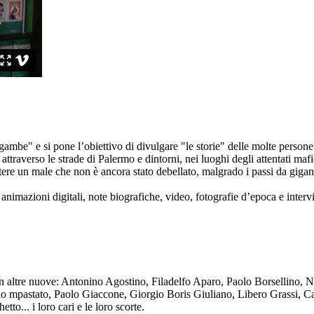
ambe" e si pone l’obiettivo di divulgare "le storie" delle molte persone 
ttraverso le strade di Palermo e dintorni, nei luoghi degli attentati mafi
re un male che non è ancora stato debellato, malgrado i passi da gigante 
animazioni digitali, note biografiche, video, fotografie d’epoca e intervis
n altre nuove: Antonino Agostino, Filadelfo Aparo, Paolo Borsellino, 
mpastato, Paolo Giaccone, Giorgio Boris Giuliano, Libero Grassi, Car
o... i loro cari e le loro scorte.