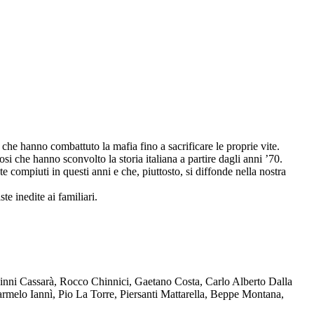
che hanno combattuto la mafia fino a sacrificare le proprie vite.
osi che hanno sconvolto la storia italiana a partire dagli anni ’70.
compiuti in questi anni e che, piuttosto, si diffonde nella nostra
te inedite ai familiari.
Ninni Cassarà, Rocco Chinnici, Gaetano Costa, Carlo Alberto Dalla
melo Iannì, Pio La Torre, Piersanti Mattarella, Beppe Montana,