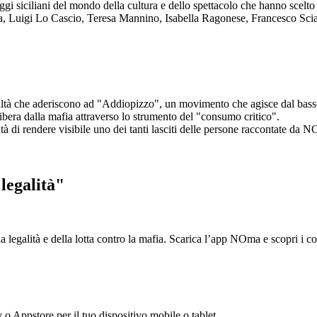
aggi siciliani del mondo della cultura e dello spettacolo che hanno scel
ta, Luigi Lo Cascio, Teresa Mannino, Isabella Ragonese, Francesco Sci
ltà che aderiscono ad "Addiopizzo", un movimento che agisce dal basso 
era dalla mafia attraverso lo strumento del "consumo critico".
ntà di rendere visibile uno dei tanti lasciti delle persone raccontate da N
legalità"
la legalità e della lotta contro la mafia. Scarica l’app NOma e scopri i 
y o Appstore per il tuo dispositivo mobile o tablet