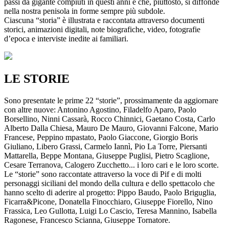
passi da gigante compiuti in questi anni e che, piuttosto, si diffonde
nella nostra penisola in forme sempre più subdole.
Ciascuna “storia” è illustrata e raccontata attraverso documenti
storici, animazioni digitali, note biografiche, video, fotografie
d’epoca e interviste inedite ai familiari.
LE STORIE
Sono presentate le prime 22 “storie”, prossimamente da aggiornare
con altre nuove: Antonino Agostino, Filadelfo Aparo, Paolo
Borsellino, Ninni Cassarà, Rocco Chinnici, Gaetano Costa, Carlo
Alberto Dalla Chiesa, Mauro De Mauro, Giovanni Falcone, Mario
Francese, Peppino mpastato, Paolo Giaccone, Giorgio Boris
Giuliano, Libero Grassi, Carmelo Iannì, Pio La Torre, Piersanti
Mattarella, Beppe Montana, Giuseppe Puglisi, Pietro Scaglione,
Cesare Terranova, Calogero Zucchetto... i loro cari e le loro scorte.
Le “storie” sono raccontate attraverso la voce di Pif e di molti
personaggi siciliani del mondo della cultura e dello spettacolo che
hanno scelto di aderire al progetto: Pippo Baudo, Paolo Briguglia,
Ficarra&Picone, Donatella Finocchiaro, Giuseppe Fiorello, Nino
Frassica, Leo Gullotta, Luigi Lo Cascio, Teresa Mannino, Isabella
Ragonese, Francesco Scianna, Giuseppe Tornatore.