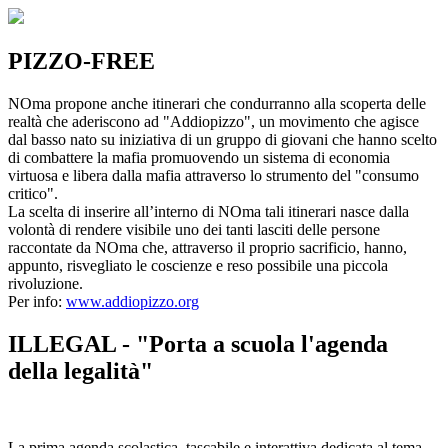
PIZZO-FREE
NOma propone anche itinerari che condurranno alla scoperta delle
realtà che aderiscono ad "Addiopizzo", un movimento che agisce
dal basso nato su iniziativa di un gruppo di giovani che hanno scelto
di combattere la mafia promuovendo un sistema di economia
virtuosa e libera dalla mafia attraverso lo strumento del "consumo
critico".
La scelta di inserire all’interno di NOma tali itinerari nasce dalla
volontà di rendere visibile uno dei tanti lasciti delle persone
raccontate da NOma che, attraverso il proprio sacrificio, hanno,
appunto, risvegliato le coscienze e reso possibile una piccola
rivoluzione.
Per info:
www.addiopizzo.org
ILLEGAL - "Porta a scuola l'agenda
della legalità"
La prima agenda scolastica, tascabile e interattiva dedicata al tema