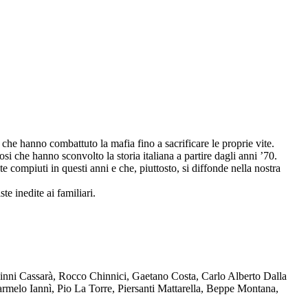
che hanno combattuto la mafia fino a sacrificare le proprie vite.
osi che hanno sconvolto la storia italiana a partire dagli anni ’70.
compiuti in questi anni e che, piuttosto, si diffonde nella nostra
te inedite ai familiari.
Ninni Cassarà, Rocco Chinnici, Gaetano Costa, Carlo Alberto Dalla
melo Iannì, Pio La Torre, Piersanti Mattarella, Beppe Montana,