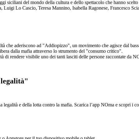
aggi siciliani del mondo della cultura e dello spettacolo che hanno scel
ta, Luigi Lo Cascio, Teresa Mannino, Isabella Ragonese, Francesco Sci
ltà che aderiscono ad "Addiopizzo", un movimento che agisce dal basso 
era dalla mafia attraverso lo strumento del "consumo critico".
ntà di rendere visibile uno dei tanti lasciti delle persone raccontate da N
legalità"
la legalità e della lotta contro la mafia. Scarica l’app NOma e scopri i 
y o Appstore per il tuo dispositivo mobile o tablet