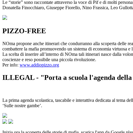
Le “storie” sono raccontate attraverso la voce di Pif e di molti person
Donatella Finocchiaro, Giuseppe Fiorello, Nino Frassica, Leo Gullot
PIZZO-FREE
NOma propone anche itinerari che condurranno alla scoperta delle rea
combattere la mafia promuovendo un sistema di economia virtuosa e lib
La scelta di inserire all’interno di NOma tali itinerari nasce dalla volo
coscienze e reso possibile una piccola rivoluzione.
Per info:
www.addiopizzo.org
ILLEGAL - "Porta a scuola l'agenda della 
La prima agenda scolastica, tascabile e interattiva dedicata al tema del
‘Sulle nostre gambe’.
Inizia ora la scoperta delle storie di mafia, scarica l'app da Google pla