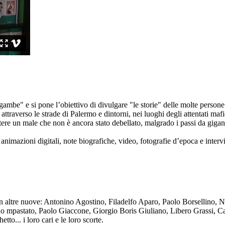
ambe" e si pone l’obiettivo di divulgare "le storie" delle molte persone 
ttraverso le strade di Palermo e dintorni, nei luoghi degli attentati mafi
re un male che non è ancora stato debellato, malgrado i passi da gigante 
animazioni digitali, note biografiche, video, fotografie d’epoca e intervis
n altre nuove: Antonino Agostino, Filadelfo Aparo, Paolo Borsellino, 
mpastato, Paolo Giaccone, Giorgio Boris Giuliano, Libero Grassi, Car
o... i loro cari e le loro scorte.