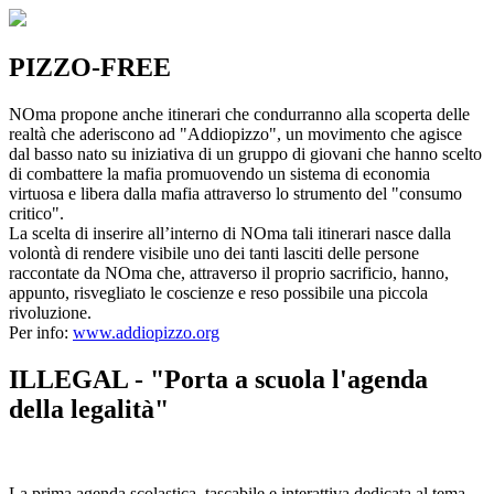
PIZZO-FREE
NOma propone anche itinerari che condurranno alla scoperta delle
realtà che aderiscono ad "Addiopizzo", un movimento che agisce
dal basso nato su iniziativa di un gruppo di giovani che hanno scelto
di combattere la mafia promuovendo un sistema di economia
virtuosa e libera dalla mafia attraverso lo strumento del "consumo
critico".
La scelta di inserire all’interno di NOma tali itinerari nasce dalla
volontà di rendere visibile uno dei tanti lasciti delle persone
raccontate da NOma che, attraverso il proprio sacrificio, hanno,
appunto, risvegliato le coscienze e reso possibile una piccola
rivoluzione.
Per info:
www.addiopizzo.org
ILLEGAL - "Porta a scuola l'agenda
della legalità"
La prima agenda scolastica, tascabile e interattiva dedicata al tema