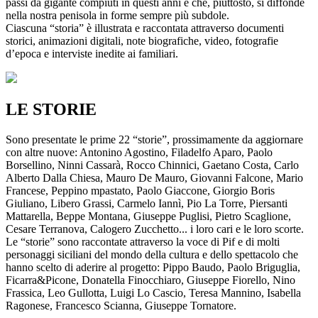
passi da gigante compiuti in questi anni e che, piuttosto, si diffonde
nella nostra penisola in forme sempre più subdole.
Ciascuna “storia” è illustrata e raccontata attraverso documenti
storici, animazioni digitali, note biografiche, video, fotografie
d’epoca e interviste inedite ai familiari.
LE STORIE
Sono presentate le prime 22 “storie”, prossimamente da aggiornare
con altre nuove: Antonino Agostino, Filadelfo Aparo, Paolo
Borsellino, Ninni Cassarà, Rocco Chinnici, Gaetano Costa, Carlo
Alberto Dalla Chiesa, Mauro De Mauro, Giovanni Falcone, Mario
Francese, Peppino mpastato, Paolo Giaccone, Giorgio Boris
Giuliano, Libero Grassi, Carmelo Iannì, Pio La Torre, Piersanti
Mattarella, Beppe Montana, Giuseppe Puglisi, Pietro Scaglione,
Cesare Terranova, Calogero Zucchetto... i loro cari e le loro scorte.
Le “storie” sono raccontate attraverso la voce di Pif e di molti
personaggi siciliani del mondo della cultura e dello spettacolo che
hanno scelto di aderire al progetto: Pippo Baudo, Paolo Briguglia,
Ficarra&Picone, Donatella Finocchiaro, Giuseppe Fiorello, Nino
Frassica, Leo Gullotta, Luigi Lo Cascio, Teresa Mannino, Isabella
Ragonese, Francesco Scianna, Giuseppe Tornatore.