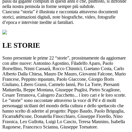
passi da gigante compiuti in questi anni e che, piuttosto, si diffonde
nella nostra penisola in forme sempre più subdole.
Ciascuna “storia” è illustrata e raccontata attraverso documenti
storici, animazioni digitali, note biografiche, video, fotografie
d’epoca e interviste inedite ai familiari.
LE STORIE
Sono presentate le prime 22 “storie”, prossimamente da aggiornare
con altre nuove: Antonino Agostino, Filadelfo Aparo, Paolo
Borsellino, Ninni Cassarà, Rocco Chinnici, Gaetano Costa, Carlo
Alberto Dalla Chiesa, Mauro De Mauro, Giovanni Falcone, Mario
Francese, Peppino mpastato, Paolo Giaccone, Giorgio Boris
Giuliano, Libero Grassi, Carmelo Iannì, Pio La Torre, Piersanti
Mattarella, Beppe Montana, Giuseppe Puglisi, Pietro Scaglione,
Cesare Terranova, Calogero Zucchetto... i loro cari e le loro scorte.
Le “storie” sono raccontate attraverso la voce di Pif e di molti
personaggi siciliani del mondo della cultura e dello spettacolo che
hanno scelto di aderire al progetto: Pippo Baudo, Paolo Briguglia,
Ficarra&Picone, Donatella Finocchiaro, Giuseppe Fiorello, Nino
Frassica, Leo Gullotta, Luigi Lo Cascio, Teresa Mannino, Isabella
Ragonese, Francesco Scianna, Giuseppe Tornatore.